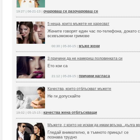
очароваш се разочароваш се
19:27 | 06-21-13 |
5 неща, които мъжете не харесват
Жените говорят един час по-телефона, докато 
всевъзможни гримове
мъже жени
00:30 | 05-30-15 |
3 причини да не намериш половинката си
Ето кои са
причини нагласа
21:12 | 05-28-15 |
Качества, които отблъскват мъжете
Не ги допускайте
качества жена отблъскващи
19:02 | 05-15-15 |
Мъжете, с които не искам да имам връзка...дълга в
Гледай внимателно, в тъмното принцът се
познава трудно