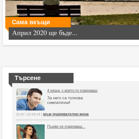
Сама вкъщи
Април 2020 ще бъде...
Търсене
4 неща, с които го очароваш
За него са толкова
симпатични!
мъж очарователно жена
22:47 | 02-05-15 |
Първо се очароваш...