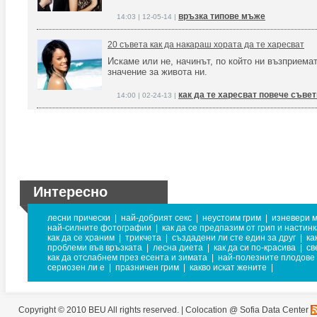
връзка типове мъже
14:03 | 12-05-14 |
20 съвета как да накараш хората да те харесват
Искаме или не, начинът, по който ни възприема
значение за живота ни.
как да те харесват повече съве
14:00 | 02-24-13 |
Интересно
лесни прически
|
най-добрият секс
|
неустоим грим
|
изневери 
най-силните фотографии
|
как да се предпазим от грип и настин
как да се храним
|
трикчета
|
създадени ли сте един за друг
|
ка
проблеми във връзката
|
лесна диета
|
как да си по-красива
|
св
как да отслабнем през есента и зимата
|
най-полезните плодове 
сериозен ли е
|
празничен грим
|
какво искат жените
|
Copyright © 2010 BEU All rights reserved. |
Colocation @ Sofia Data Center