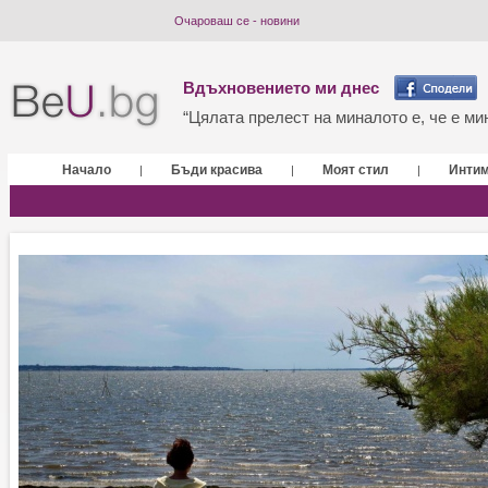
Очароваш се - новини
Вдъхновението ми днес
“Цялата прелест на миналото е, че е мин
Начало
Бъди красива
Моят стил
Инти
|
|
|