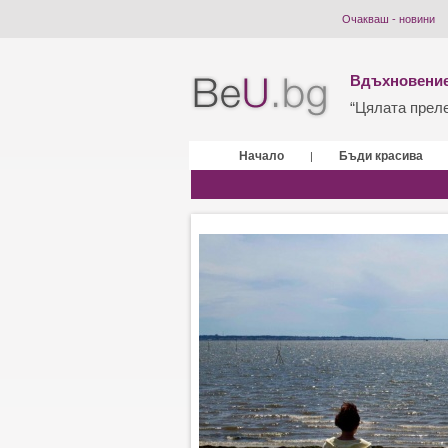
Очакваш - новини
Вдъхновение
“Цялата прелес
Начало
Бъди красива
|