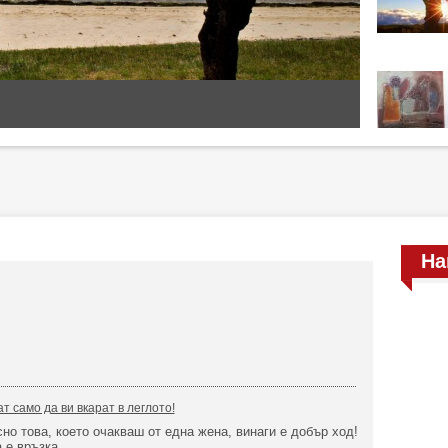
На
т само да ви вкарат в леглото!
сно това, което очакваш от една жена, винаги е добър ход!
 е връзка.