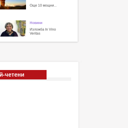
Още 10 мощни...
Новини
Изложба In Vino
Veritas
й-четени