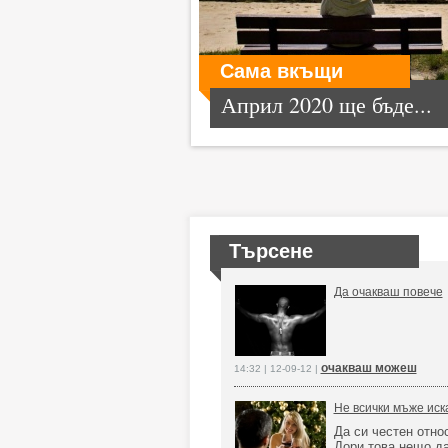
Сама вкъщи
Април 2020 ще бъде...
Търсене
Да очакваш повече
очакваш можеш
14:32 | 12-09-12 |
Не всички мъже иска
Да си честен отно
Дори това нещо да