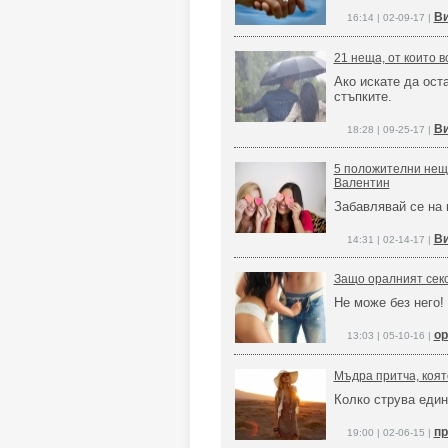
Ви
16:14 | 02-09-17 |
21 неща, от които в
Ако искате да ост
стъпките.
Ви
18:28 | 09-25-17 |
5 положителни неща
Валентин
Забавлявай се на
Ви
14:31 | 02-14-17 |
Защо оралният секс
Не може без него!
ор
13:03 | 05-10-16 |
Мъдра притча, коят
Колко струва един
пр
19:00 | 02-06-15 |