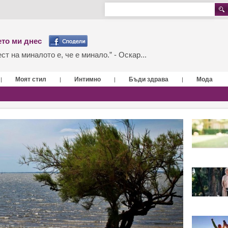
то ми днес
т на миналото е, че е минало.” - Оскар...
Моят стил
Интимно
Бъди здрава
Мода
|
|
|
|