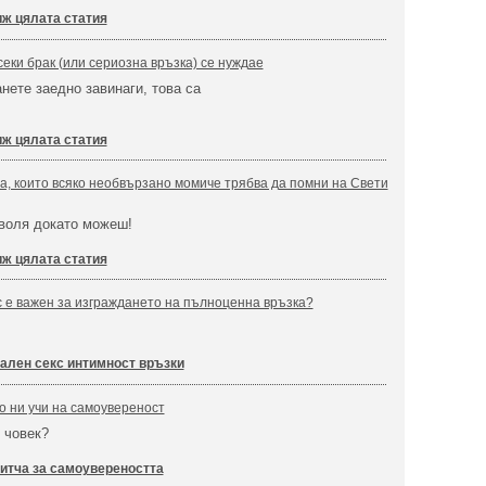
ж цялата статия
секи брак (или сериозна връзка) се нуждае
анете заедно завинаги, това са
ж цялата статия
, които всяко необвързано момиче трябва да помни на Свети
 воля докато можеш!
ж цялата статия
 е важен за изграждането на пълноценна връзка?
ален секс интимност връзки
о ни учи на самоувереност
 човек?
итча за самоувереността