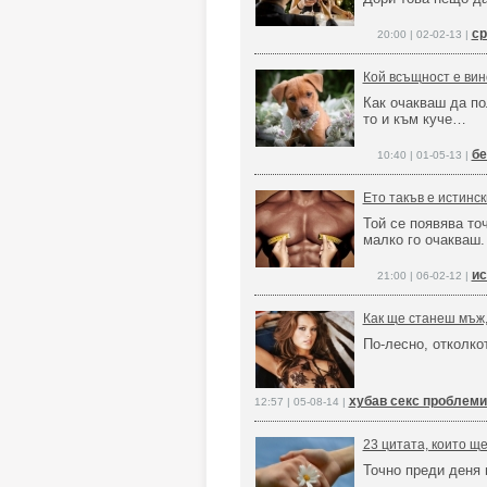
ср
20:00 | 02-02-13 |
Кой всъщност е вин
Как очакваш да по
то и към куче…
бе
10:40 | 01-05-13 |
Ето такъв е истинск
Той се появява точ
малко го очакваш.
ис
21:00 | 06-02-12 |
Как ще станеш мъж, 
По-лесно, отколко
хубав секс проблеми
12:57 | 05-08-14 |
23 цитата, които щ
Точно преди деня 