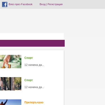
Влез през Facebook
Вход
|
Регистрация
Спорт
12 начина да...
Спорт
12 начина да...
Препоръчано