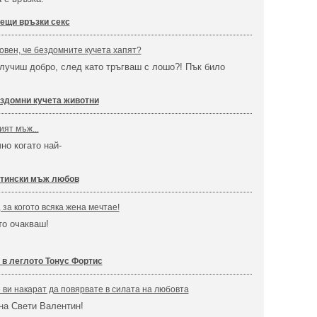
ещи връзки секс
овен, че бездомните кучета хапят?
лучиш добро, след като тръгваш с лошо?! Пък било
здомни кучета животни
ият мъж...
но когато най-
тински мъж любов
за когото всяка жена мечтае!
то очакваш!
 в леглото Тонус Фортис
е ви накарат да повярвате в силата на любовта
на Свети Валентин!