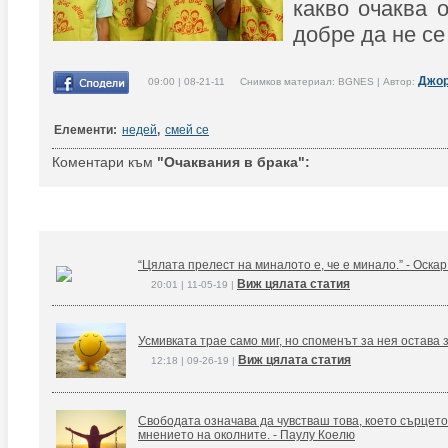
какво очаква о
добре да не с
Джо
09:00 | 08-21-11 Снимков материал: BGNES | Автор:
Елементи:
недей
,
смей се
Коментари към
"Очаквания в брака":
“Цялата прелест на миналото е, че е минало.” - Оска
Виж цялата статия
20:01 | 11-05-19 |
Усмивката трае само миг, но споменът за нея остава 
Виж цялата статия
12:18 | 09-26-19 |
Свободата означава да чувстваш това, което сърцето
мнението на околните. - Паулу Коелю