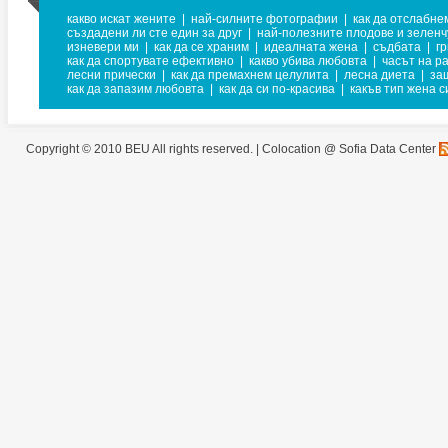
какво искат жените
|
най-силните фотографии
|
как да отслабне
създадени ли сте един за друг
|
най-полезните плодове и зеленч
изневери ми
|
как да се храним
|
идеалната жена
|
съдбата
|
г
как да спортувате ефективно
|
какво убива любовта
|
часът на р
лесни прически
|
как да премахнем целулита
|
лесна диета
|
за
как да запазим любовта
|
как да си по-красива
|
какъв тип жена с
Copyright © 2010 BEU All rights reserved. |
Colocation @ Sofia Data Center