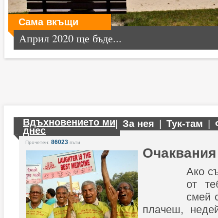
Сама вкъщи
Април 2020 ще бъде...
Вдъхновението ми
|
За нея
|
Тук-там
|
днес
86023
Прочетен:
пъти
Очаквания
Ако с
от те
смей 
плачеш, неде