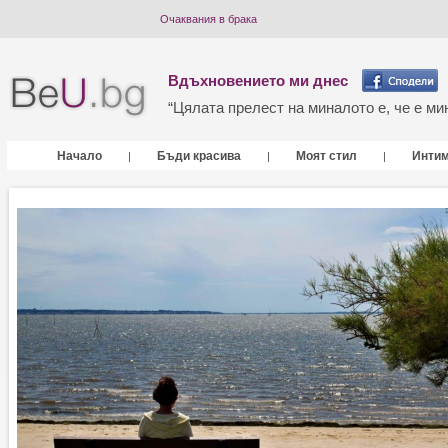
Очаквания в брака
Вдъхновението ми днес
“Цялата прелест на миналото е, че е мин
Начало
Бъди красива
Моят стил
Инти
|
|
|