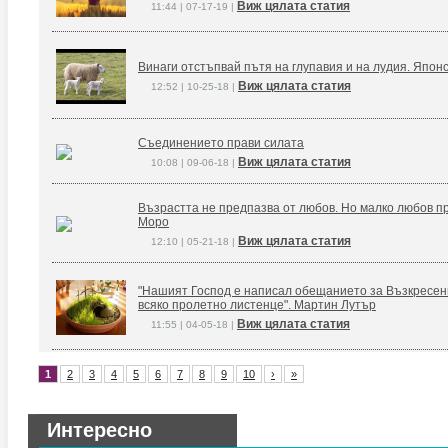
Виж цялата статия
11:44 | 07-17-19 |
Винаги отстъпвай пътя на глупавия и на лудия. Япон
Виж цялата статия
12:52 | 10-25-18 |
Съединението прави силата
Виж цялата статия
10:08 | 09-06-18 |
Възрастта не предпазва от любов. Но малко любов п
Моро
Виж цялата статия
12:10 | 05-21-18 |
"Нашият Господ е написал обещанието за Възкресение
всяко пролетно листенце". Мартин Лутър
Виж цялата статия
11:55 | 04-05-18 |
1
2
3
4
5
6
7
8
9
10
›
»
Интересно