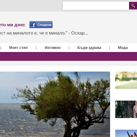
то ми днес
т на миналото е, че е минало.” - Оскар...
Моят стил
Интимно
Бъди здрава
Мода
|
|
|
|