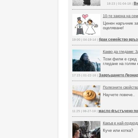
Ви
18:23 | 01-04-18 |
10-те закона на се
Ценен наръчник з
оцеляване!
брак семейство връз
19:00 | 04-19-14 |
Какво да гледаме: 
Този филм е сред
гледане на голям 
Завръщането Леонар
17:15 | 01-22-16 |
Полезните свойств
Научете повече..
масло фъстъчено по
11:25 | 08-27-19 |
Какъв е най-подхо
Куче или котка?