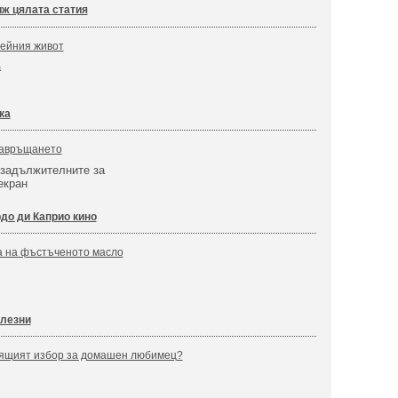
ж цялата статия
мейния живот
а
ка
Завръщането
 задължителните за
екран
до ди Каприо кино
а на фъстъченото масло
лезни
дящият избор за домашен любимец?