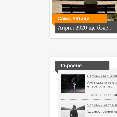
Сама вкъщи
Април 2020 ще бъде...
Търсене
Наръчник за оцеля
Ако гаджето те е з
е твоето четиво.
на
12:00 | 02-19-12 |
5 причини, че трябв
Здравословният ег