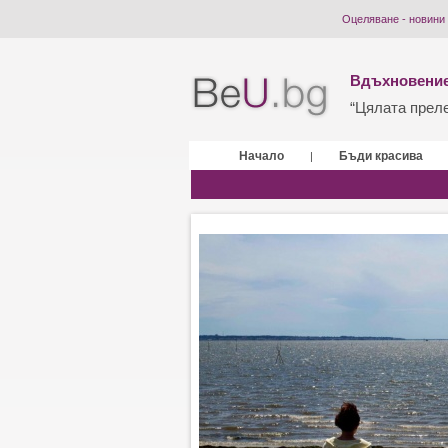
Оцеляване - новини
Вдъхновение
“Цялата прелес
Начало
Бъди красива
|