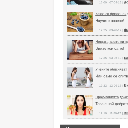
до
16:00 | 07-04-19 |
Какво са флавоноид
Научете повече!
фл
17:25 | 03-28-19 |
Нещата, които ви п
Вижте кои са те!
ки
17:35 | 03-25-19 |
Учените обясняват 
Или само се опитва
Ви
19:22 | 12-06-17 |
Проучванията доказ
Това е най-добрат
Ви
19:10 | 11-20-17 |