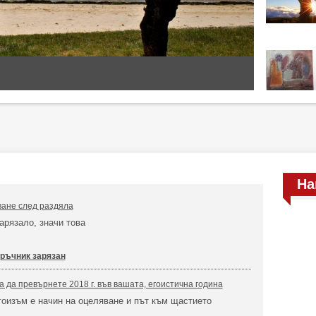
На
ване след раздяла
арязало, значи това
ръчник зарязан
а да превърнете 2018 г. във вашата, егоистична година
оизъм е начин на оцеляване и път към щастието