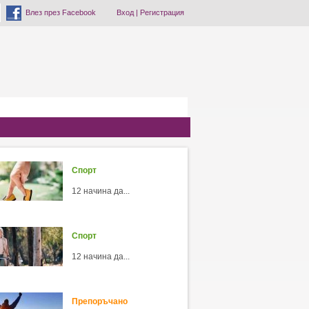
Влез през Facebook
Вход
|
Регистрация
Спорт
12 начина да...
Спорт
12 начина да...
Препоръчано