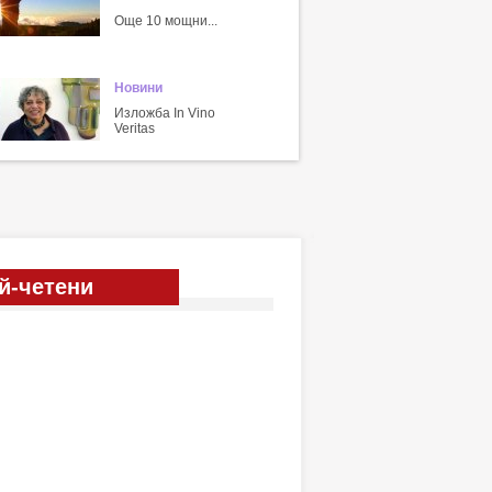
Още 10 мощни...
Новини
Изложба In Vino
Veritas
й-четени