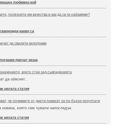
машен любимец кой
ите, полезните им качества и как да си ги набавяме?
авоноиди какво са
речат да свалите килограми
лограми пречат неща
значението, което стои зад съвпаденията
т да обяснят...
ж цялата статия
ват, че почивките от диети помагат за по-бързи резултати
а новина, която сме чували напоследък.
ж цялата статия