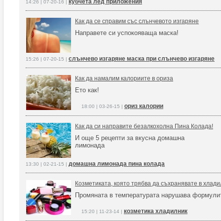
кубчета лед приложения
14:26 | 07-20-16 |
Как да се справим със слънчевото изгаряне
Направете си успокояваща маска!
слънчево изгаряне маска при слънчево изгаряне
15:26 | 07-20-15 |
Как да намалим калориите в ориза
Ето как!
ориз калории
18:00 | 03-26-15 |
Как да си направите безалкохолна Пина Колада!
И още 5 рецепти за вкусна домашна
лимонада
домашна лимонада пина колада
13:30 | 02-21-15 |
Козметиката, която трябва да съхранявате в хлад
Промяната в температурата нарушава формули
козметика хладилник
15:20 | 11-23-14 |