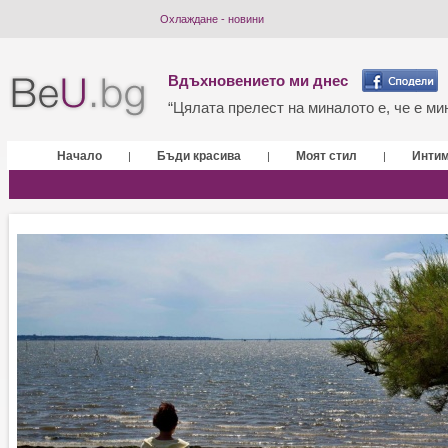
Охлаждане - новини
Вдъхновението ми днес
“Цялата прелест на миналото е, че е мин
Начало
Бъди красива
Моят стил
Инти
|
|
|