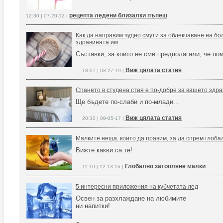
рецепта ледени близалки пъпеш
12:30 | 07-20-12 |
Как да направим чудно смути за облекчаване на бо
здравината им
Съставки, за които не сме предполагали, че пом
Виж цялата статия
18:07 | 03-27-19 |
Спането в студена стая е по-добре за вашето здра
Ще бъдете по-слаби и по-млади...
Виж цялата статия
20:30 | 09-05-17 |
Малките неща, които да правим, за да спрем глоб
Вижте какви са те!
Глобално затопляне малки
11:10 | 12-13-16 |
5 интересни приложения на кубчетата лед
Освен за разхлаждане на любимите
ни напитки!