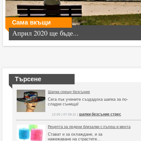
Сама вкъщи
Април 2020 ще бъде...
Търсене
Шапка срещу безсъние
Сега пък учените създадоха шапка за по-
сладки сънища!
шапки безсъние стрес
12:00 | 07-28-11 |
Рецепта за ледени близалки с пъпеш и мента
Стават и за охлаждане, и за
нажежаване на страстите...