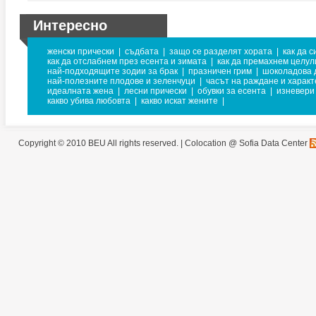
Интересно
женски прически
|
съдбата
|
защо се разделят хората
|
как да с
как да отслабнем през есента и зимата
|
как да премахнем целул
най-подходящите зодии за брак
|
празничен грим
|
шоколадова 
най-полезните плодове и зеленчуци
|
часът на раждане и харак
идеалната жена
|
лесни прически
|
обувки за есента
|
изневери
какво убива любовта
|
какво искат жените
|
Copyright © 2010 BEU All rights reserved. |
Colocation @ Sofia Data Center