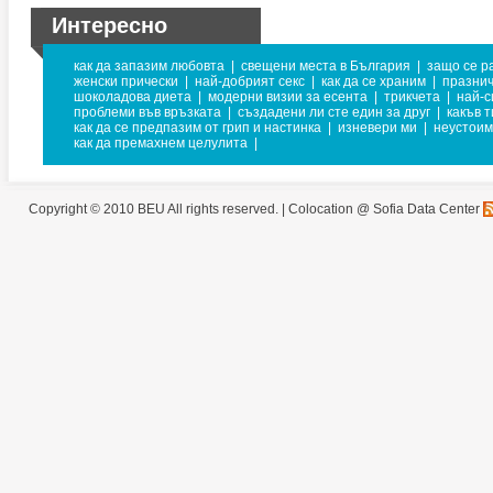
Интересно
как да запазим любовта
|
свещени места в България
|
защо се р
женски прически
|
най-добрият секс
|
как да се храним
|
празнич
шоколадова диета
|
модерни визии за есента
|
трикчета
|
най-
проблеми във връзката
|
създадени ли сте един за друг
|
какъв т
как да се предпазим от грип и настинка
|
изневери ми
|
неустоим
как да премахнем целулита
|
Copyright © 2010 BEU All rights reserved. |
Colocation @ Sofia Data Center