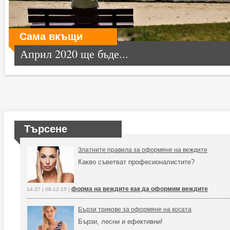
Сама вкъщи
Април 2020 ще бъде...
Търсене
Златните правила за оформяне на веждите
Какво съветват професионалистите?
форма на веждите как да оформим веждите
14:37 | 08-12-15 |
Бързи трикове за оформяне на косата
Бързи, лесни и ефективни!