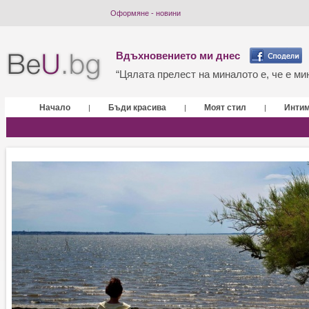
Оформяне - новини
Вдъхновението ми днес
“Цялата прелест на миналото е, че е мин
Начало
Бъди красива
Моят стил
Инти
|
|
|