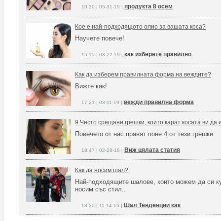
продукта 8 осем
10:30 | 05-31-19 |
Кое е най-подходящото олио за вашата коса?
Научете повече!
как изберете правилно
15:15 | 03-22-19 |
Как да изберем правилната форма на веждите?
Вижте как!
вежди правилна форма
17:21 | 03-11-19 |
9 Често срещани грешки, които карат косата ви да
Повечето от нас правят поне 4 от тези грешки
Виж цялата статия
18:47 | 02-28-18 |
Как да носим шал?
Най-подходящите шалове, които можем да си ку
носим със стил..
Шал Тенденции как
18:30 | 11-14-16 |