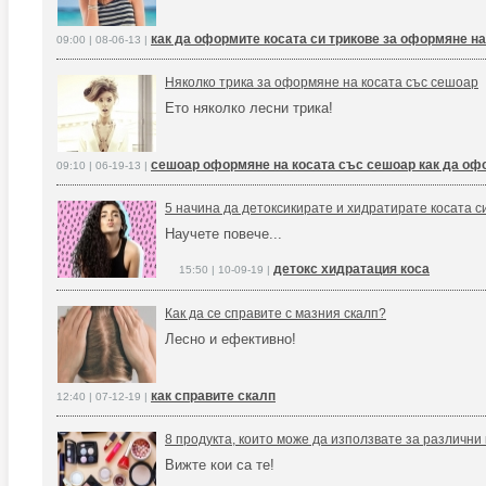
как да оформите косата си трикове за оформяне на
09:00 | 08-06-13 |
Няколко трика за оформяне на косата със сешоар
Ето няколко лесни трика!
сешоар оформяне на косата със сешоар как да оф
09:10 | 06-19-13 |
5 начина да детоксикирате и хидратирате косата с
Научете повече...
детокс хидратация коса
15:50 | 10-09-19 |
Как да се справите с мазния скалп?
Лесно и ефективно!
как справите скалп
12:40 | 07-12-19 |
8 продукта, които може да използвате за различни
Вижте кои са те!