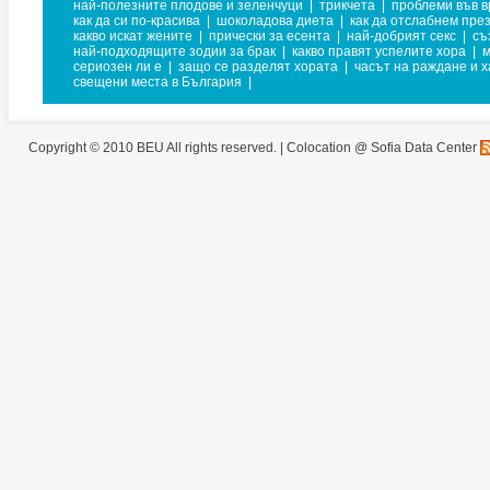
най-полезните плодове и зеленчуци
|
трикчета
|
проблеми във в
как да си по-красива
|
шоколадова диета
|
как да отслабнем пре
какво искат жените
|
прически за есента
|
най-добрият секс
|
съ
най-подходящите зодии за брак
|
какво правят успелите хора
|
м
сериозен ли е
|
защо се разделят хората
|
часът на раждане и 
свещени места в България
|
Copyright © 2010 BEU All rights reserved. |
Colocation @ Sofia Data Center