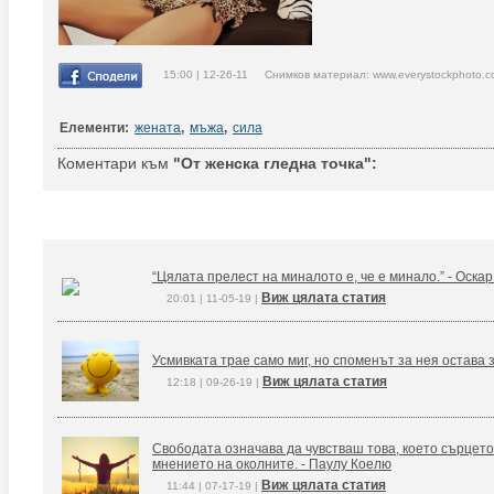
15:00 | 12-26-11 Снимков материал: www.everystockphoto.c
Елементи:
жената
,
мъжа
,
сила
Коментари към
"От женска гледна точка":
“Цялата прелест на миналото е, че е минало.” - Оска
Виж цялата статия
20:01 | 11-05-19 |
Усмивката трае само миг, но споменът за нея остава 
Виж цялата статия
12:18 | 09-26-19 |
Свободата означава да чувстваш това, което сърцето
мнението на околните. - Паулу Коелю
Виж цялата статия
11:44 | 07-17-19 |