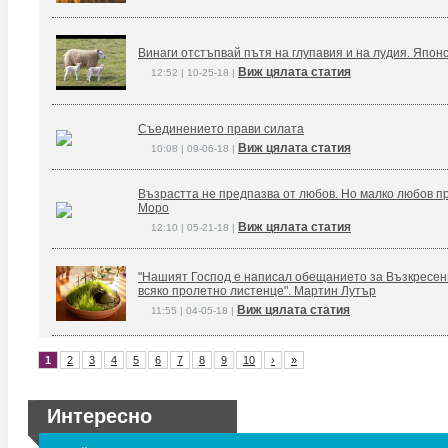
Винаги отстъпвай пътя на глупавия и на лудия. Япон
Виж цялата статия
12:52 | 10-25-18 |
Съединението прави силата
Виж цялата статия
10:08 | 09-06-18 |
Възрастта не предпазва от любов. Но малко любов п
Моро
Виж цялата статия
12:10 | 05-21-18 |
"Нашият Господ е написал обещанието за Възкресение
всяко пролетно листенце". Мартин Лутър
Виж цялата статия
11:55 | 04-05-18 |
1
2
3
4
5
6
7
8
9
10
›
»
Интересно