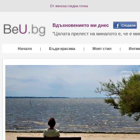
От женска гледна точка
Вдъхновението ми днес
“Цялата прелест на миналото е, че е мин
Начало
Бъди красива
Моят стил
Инти
|
|
|