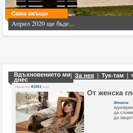
Сама вкъщи
Април 2020 ще бъде...
Вдъхновението ми
|
За нея
|
Тук-там
|
днес
81061
Прочетен:
пъти
От женска гл
Жената
едноврем
да сломи
да защит