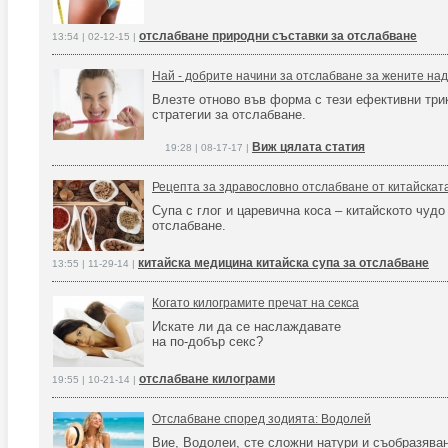
отслабване природни съставки за отслабване
13:54 | 02-12-15 |
Най - добрите начини за отслабване за жените над
Влезте отново във форма с тези ефективни три
стратегии за отслабване.
Виж цялата статия
19:28 | 08-17-17 |
Рецепта за здравословно отслабване от китайска
Супа с глог и царевична коса – китайското чудо
отслабване.
китайска медицина китайска супа за отслабване
13:55 | 11-29-14 |
Когато килограмите пречат на секса
Искате ли да се наслаждавате
на по-добър секс?
отслабване килограми
19:55 | 10-21-14 |
Отслабване според зодията: Водолей
Вие, Водолеи, сте сложни натури и съобразяван