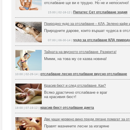
отслабване ще ви е трудно. Но не и непосилно!
Пилатес Сет отслабване зодия
15:00 | 02-18-12 |
Природно чудо за отслабване – КЛА, Зелено кафе 
Природните дарове, които вършат чудеса в отс
чудо за отслабване КЛА природ
07:00 | 06-30-14 |
Тайната на вкусното отслабване. Разкрита!
Мммм, на това му се казва новина!
отслабване лесно отслабване вкусно отслабване
10:00 | 02-28-14 |
Красив бюст и след отслабване. Как?
Всяко драстично отслабване е враг
на красивия бюст!
красив бюст отслабване диета
18:00 | 07-19-12 |
Две чаши червено вино преди лягане помагат за о
Правят мазнините лесни за изгаряне