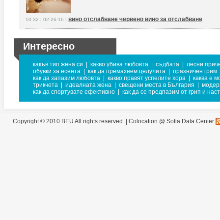
вино отслабване червено вино за отслабване
10:32 | 02-26-16 |
Интересно
какъв тип жена си
|
какво убива любовта
|
съдбата
|
лесни прич
обувки за есента
|
как да премахнем целулита
|
празничен грим
как да запазим любовта
|
какво правят успелите хора
|
каква е м
трикчета
|
идеалната жена
|
свещени места в България
|
модер
как да спортувате ефективно
|
как да се предпазим от грип и нас
Copyright © 2010 BEU All rights reserved. |
Colocation @ Sofia Data Center