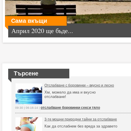
Сама вкъщи
Април 2020 ще бъде...
Търсене
Отслабване с боровинки – вкусно и лесно
Хм, можело да има и вкусно
отслабване!
отслабване боровинки секси тяло
09:30 | 06-16-14 |
3-те мощни природни тайни за отслабване
Как да отслабнем без вреда за здравето