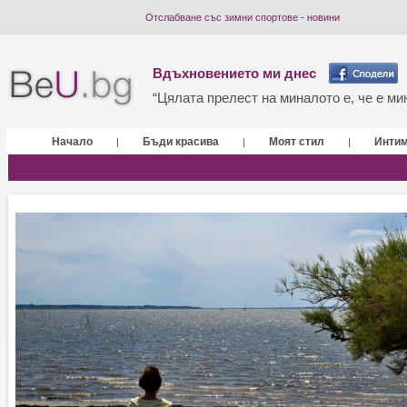
Отслабване със зимни спортове - новини
Вдъхновението ми днес
“Цялата прелест на миналото е, че е мин
Начало
Бъди красива
Моят стил
Инти
|
|
|