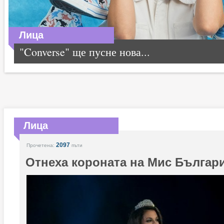
Лица
"Converse" ще пусне нова...
Лица
2097
Прочетена:
пъти
Отнеха короната на Мис Българ