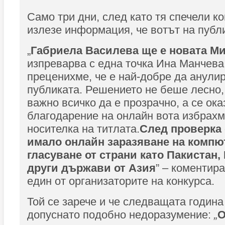
Само три дни, след като тя спечели ко
излезе информация, че вотът на публи
„
Габриела Василева ще е новата Ми
изпреварва с една точка Ина Манчева,
преценихме, че е най-добре да анули
публиката. Решението не беше лесно, 
важно всичко да е прозрачно, а се ока
благодарение на онлайн вота избрах
носителка на титлата.
След проверка 
имало онлайн заразяване на компю
гласуване от страни като Пакистан,
други държави от Азия
” – коментир
един от организаторите на конкурса.
Той се зарече и че следващата година
допуснато подобно недоразумение:
„
О