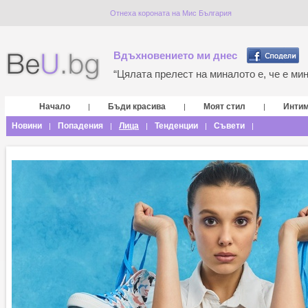
Отнеха короната на Мис България
Вдъхновението ми днес
“Цялата прелест на миналото е, че е мина
Начало
Бъди красива
Моят стил
Инти
|
|
|
Новини
Попадения
Лица
Тенденции
Съвети
|
|
|
|
|