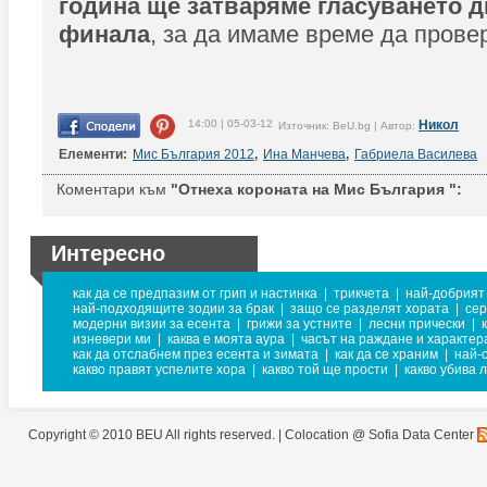
година ще затваряме гласуването д
финала
, за да имаме време да прове
14:00 | 05-03-12
Никол
Източник: BeU.bg | Автор:
Елементи:
Мис България 2012
,
Ина Манчева
,
Габриела Василева
Коментари към
"Отнеха короната на Мис България ":
Интересно
как да се предпазим от грип и настинка
|
трикчета
|
най-добрият 
най-подходящите зодии за брак
|
защо се разделят хората
|
сер
модерни визии за есента
|
грижи за устните
|
лесни прически
|
изневери ми
|
каква е моята аура
|
часът на раждане и характер
как да отслабнем през есента и зимата
|
как да се храним
|
най-
какво правят успелите хора
|
какво той ще прости
|
какво убива 
Copyright © 2010 BEU All rights reserved. |
Colocation @ Sofia Data Center