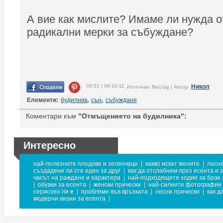
А вие как мислите? Имаме ли нужда о
радикални мерки за събуждане?
08:51 | 06-10-11
Никол
Източник: BeU.bg | Автор:
Елементи:
будилник
,
сън
,
събуждане
Коментари към
"Отмъщението на будилника":
Интересно
най-полезните плодове и зеленчуци
|
какво искат жените
|
лесн
създадени ли сте един за друг
|
как да отслабнем през есента и 
часът на раждане и характера
|
най-подходящите зодии за брак
|
обувки за есента
|
женски прически
|
най-силните фотографии
сериозен ли е
|
проблеми във връзката
|
лесни прически
|
как д
модерни визии за есента
|