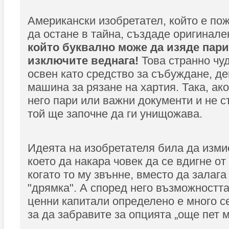
Американски изобретател, който е по
да остане в тайна, създаде оригинал
който буквално може да изяде парит
изключите веднага!
Това странно чу
освен като средство за събуждане, де
машина за рязане на хартия. Така, ак
него пари или важни документи и не с
той ще започне да ги унищожава.
Идеята на изобретателя била да изми
което да накара човек да се вдигне от
когато то му звънне, вместо да залаг
"дрямка". А според него възможностт
ценни капитали определено е много с
за да забравите за опцията „още пет м