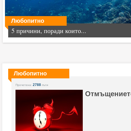
Любопитно
5 причини, поради които...
Любопитно
2788
Прочетена:
пъти
Отмъщението