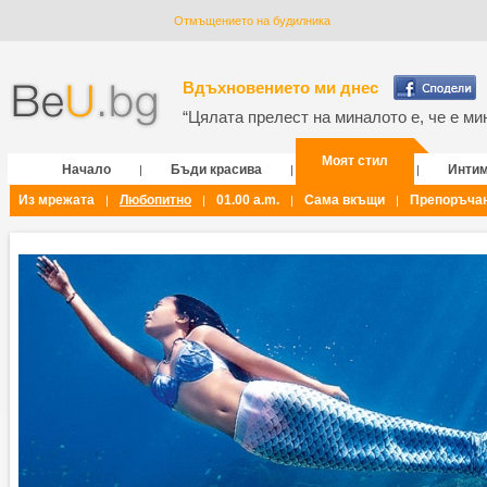
Отмъщението на будилника
Вдъхновението ми днес
“Цялата прелест на миналото е, че е мин
Моят стил
Начало
Бъди красива
Инти
|
|
|
Из мрежата
Любопитно
01.00 a.m.
Сама вкъщи
Препоръча
|
|
|
|