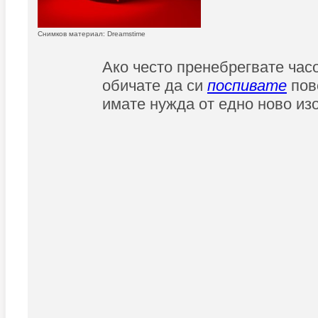
Снимков материал: Dreamstime
Ако често пренебрегвате час
обичате да си
поспивате
пов
имате нужда от едно ново из