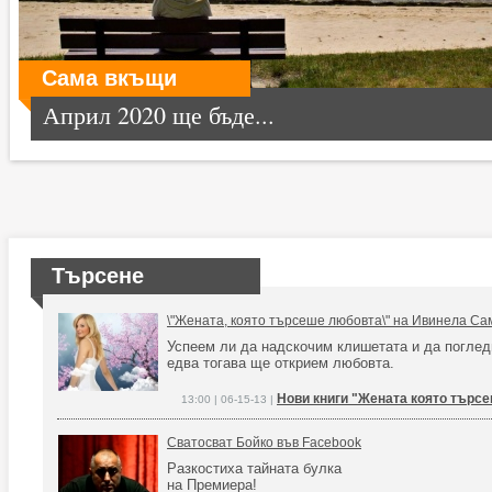
Сама вкъщи
Април 2020 ще бъде...
Търсене
\"Жената, която търсеше любовта\" на Ивинела Са
Успеем ли да надскочим клишетата и да поглед
едва тогава ще открием любовта.
Нови книги "Жената която търс
13:00 | 06-15-13 |
Сватосват Бойко във Facebook
Разкостиха тайната булка
на Премиера!