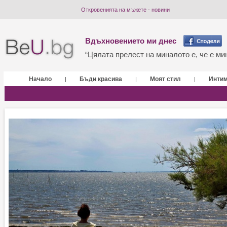
Откровенията на мъжете - новини
Вдъхновението ми днес
“Цялата прелест на миналото е, че е мин
Начало
Бъди красива
Моят стил
Инти
|
|
|