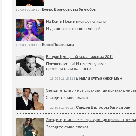
Бойко Борисов сватба любов
10:00 | 06-29-12 |
На Кейти Пери й писна от славата!
И да си известен не е лесно!
Кейти Пери слава
13:00 | 04-09-12 |
Брадли Купър най-сексапилен за 2011
Признаваме си! И ние сънуваме
еротични сънища с него.
Брадли Купър секси мъж
19:00 | 11-18-11 |
Звездите, които не се страхуват да признаят, че съ
Звездите също плачат!
Сандра Бълок разбито сърце
22:30 | 10-29-11 |
Звездите, които не се страхуват да признаят, че съ
Звездите също плачат.