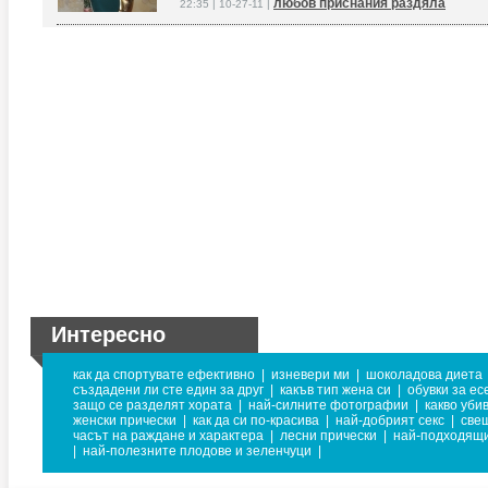
любов приснания раздяла
22:35 | 10-27-11 |
Интересно
как да спортувате ефективно
|
изневери ми
|
шоколадова диета
създадени ли сте един за друг
|
какъв тип жена си
|
обувки за ес
защо се разделят хората
|
най-силните фотографии
|
какво уби
женски прически
|
как да си по-красива
|
най-добрият секс
|
све
часът на раждане и характера
|
лесни прически
|
най-подходящи
|
най-полезните плодове и зеленчуци
|