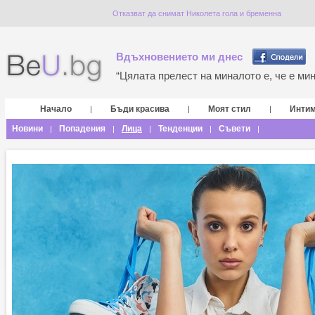
Отказват да снимат Николета гола и бременна
Вдъхновението ми днес
“Цялата прелест на миналото е, че е мина
Начало
Бъди красива
Моят стил
Инти
|
|
|
Новини
Попадения
Лица
Тенденции
Съвети
|
|
|
|
|