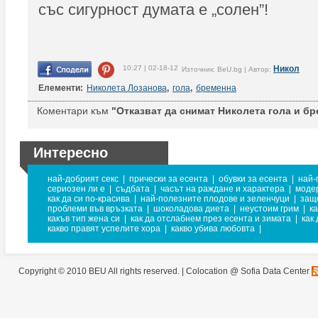
със сигурност думата е „солен”!
10:27 | 02-18-12
Никол
Източник: BeU.bg | Автор:
Елементи:
Николета Лозанова
,
гола
,
бременна
Коментари към
"Отказват да снимат Николета гола и бр
Интересно
най-добрият секс
|
прически за есента
|
обувки за есента
|
най-
сериозен ли е
|
съдбата
|
часът на раждане и характера
|
модер
как да си по-красива
|
най-полезните плодове и зеленчуци
|
защ
проблеми във връзката
|
шоколадова диета
|
неустоим грим
|
к
какъв тип жена си
|
как да отслабнем през есента и зимата
|
как
какво правят успелите хора
|
какво убива любовта
|
Copyright © 2010 BEU All rights reserved. |
Colocation @ Sofia Data Center