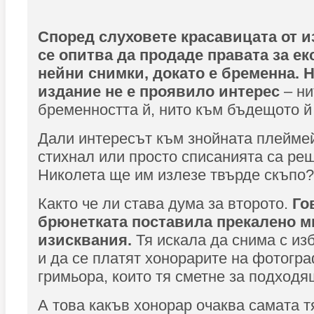
Според слуховете красавицата от и
се опитва да продаде правата за е
нейни снимки, докато е бременна. 
издание не е проявило интерес
– ни
бременността й, нито към бъдещото й
Дали интересът към знойната плеймей
стихнал или просто списанията са реш
Николета ще им излезе твърде скъпо?
Както че ли става дума за второто.
Го
брюнетката поставила прекалено м
изисквания.
Тя искала да снима с из
и да се платят хонорарите на фотогр
гримьора, които тя сметне за подходя
А това какъв хонорар очаква самата тя