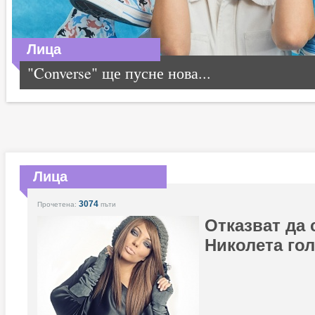
Лица
"Converse" ще пусне нова...
Лица
3074
Прочетена:
пъти
Отказват да
Николета го