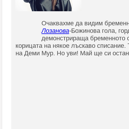
Очаквахме да видим бремен
Лозанова
-Божинова гола, гор
демонстрираща бременното с
корицата на някое лъскаво списание.
на Деми Мур. Но уви! Май ще си остан