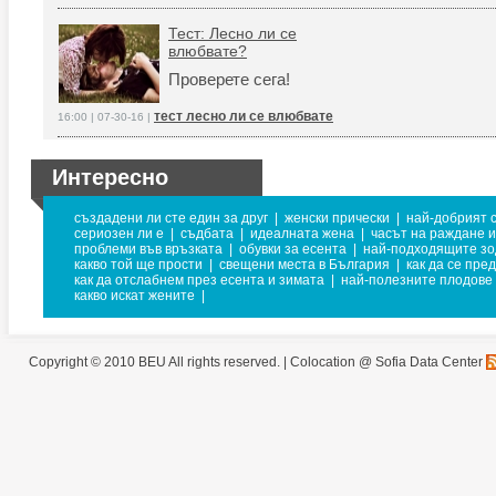
Тест: Лесно ли се
влюбвате?
Проверете сега!
тест лесно ли се влюбвате
16:00 | 07-30-16 |
Интересно
създадени ли сте един за друг
|
женски прически
|
най-добрият 
сериозен ли е
|
съдбата
|
идеалната жена
|
часът на раждане и
проблеми във връзката
|
обувки за есента
|
най-подходящите зо
какво той ще прости
|
свещени места в България
|
как да се пре
как да отслабнем през есента и зимата
|
най-полезните плодове 
какво искат жените
|
Copyright © 2010 BEU All rights reserved. |
Colocation @ Sofia Data Center