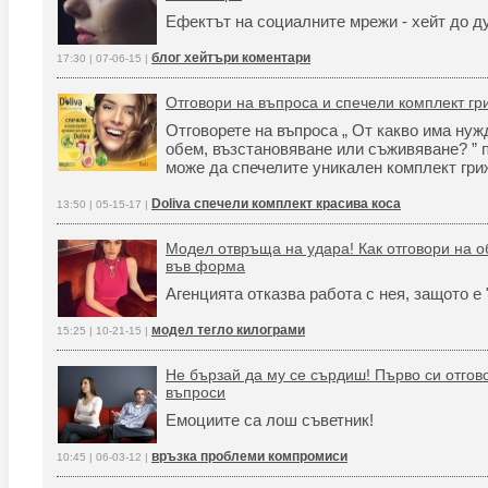
Ефектът на социалните мрежи - хейт до д
блог хейтъри коментари
17:30 | 07-06-15 |
Отговори на въпрoса и спечели комплект гри
Отговорете на въпроса „ От какво има нуж
обем, възстановяване или съживяване? ” 
може да спечелите уникален комплект гриж
Doliva спечели комплект красива коса
13:50 | 05-15-17 |
Модел отвръща на удара! Как отговори на о
във форма
Агенцията отказва работа с нея, защото е 
модел тегло килограми
15:25 | 10-21-15 |
Не бързай да му се сърдиш! Първо си отгов
въпроси
Емоциите са лош съветник!
връзка проблеми компромиси
10:45 | 06-03-12 |