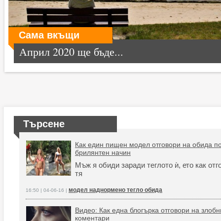
Сама вкъщи
Април 2020 ще бъде...
Търсене
Как един пищен модел отговори на обида п
брилянтен начин
Мъж я обиди заради теглото ѝ, ето как отг
тя
модел наднормено тегло обида
16:50 | 04-06-16 |
Видео: Как една блогърка отговори на злобн
коментари