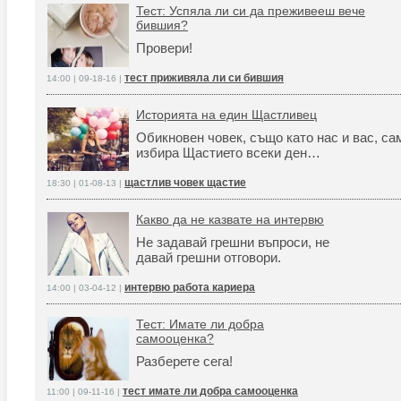
Тест: Успяла ли си да преживееш вече
бившия?
Провери!
тест приживяла ли си бившия
14:00 | 09-18-16 |
Историята на един Щастливец
Обикновен човек, също като нас и вас, са
избира Щастието всеки ден…
щастлив човек щастие
18:30 | 01-08-13 |
Какво да не казвате на интервю
Не задавай грешни въпроси, не
давай грешни отговори.
интервю работа кариера
14:00 | 03-04-12 |
Тест: Имате ли добра
самооценка?
Разберете сега!
тест имате ли добра самооценка
11:00 | 09-11-16 |