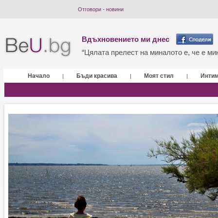
Отговори - новини
Вдъхновението ми днес
“Цялата прелест на миналото е, че е мин
Начало
Бъди красива
Моят стил
Инти
|
|
|