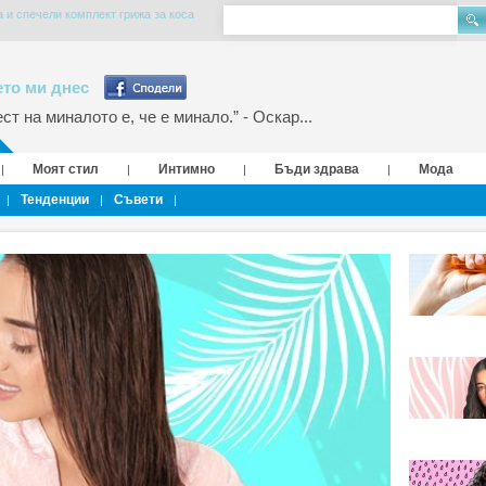
 и спечели комплект грижа за коса
то ми днес
т на миналото е, че е минало.” - Оскар...
Моят стил
Интимно
Бъди здрава
Мода
|
|
|
|
Тенденции
Съвети
|
|
|