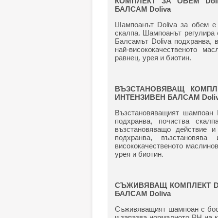
КОМПЛЕКТ ЗА ОБЕМ
Do
БАЛСАМ
Doliva
Шампоанът Doliva за обем е
скалпа. Шампоанът регулира 
Балсамът Doliva подхранва, 
най-висококачественото мас
равнец, урея и биотин.
ВЪЗСТАНОВЯВАЩ КОМП
ИНТЕНЗИВЕН БАЛСАМ
Doli
Възстановяващият шампоан D
подхранва, почиства скал
възстановяващо действие и 
подхранва, възстановява
висококачественото маслинов
урея и биотин.
СЪЖИВЯВАЩ КОМПЛЕКТ
D
БАЛСАМ
Doliva
Съживяващият шампоан с боси
и запазва нормалното PH на к