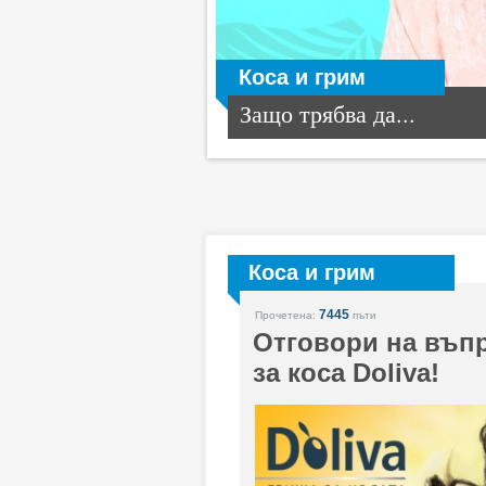
Коса и грим
Защо трябва да...
Коса и грим
7445
Прочетена:
пъти
Отговори на въпр
за коса Doliva!