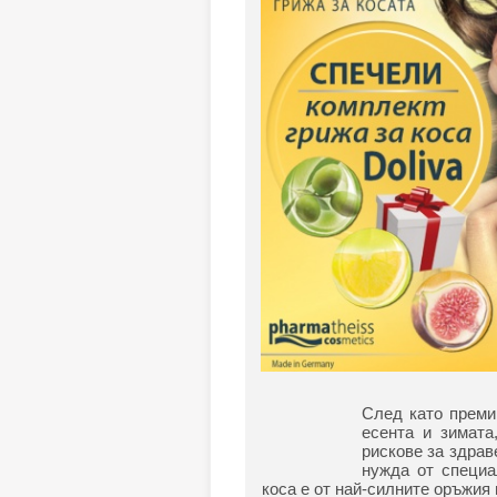
След като преми
есента и зимата
рискове за здрав
нужда от специа
коса е от най-силните оръжия