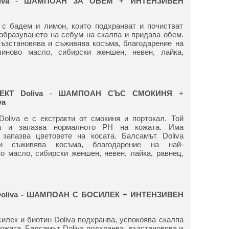
liva
-
ШАМПОАН ЗА ОБЕМ
+
ИНТЕНЗИВЕН
 с бадем и лимон, които подхранват и почистват
образуването на себум на скалпа и придава обем.
възстановява и съживява косъма, благодарение на
линово масло, сибирски женшен, невен, лайка,
ЛЕКТ
Doliva
-
ШАМПОАН СЪС СМОКИНЯ
+
va
oliva е с екстракти от смокиня и портокал. Той
па и запазва нормалното PH на кожата. Има
запазва цветовете на косата. Балсамът Doliva
 и съживява косъма, благодарение на най-
о масло, сибирски женшен, невен, лайка, равнец,
oliva
- ШАМПОАН С БОСИЛЕК
+
ИНТЕНЗИВЕН
лек и биотин Doliva подхранва, успокоява скалпа
ожата. Балсамът Doliva подхранва, възстановява и