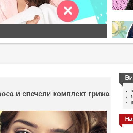
Ви
З
oса и спечели комплект грижа
5
Н
На