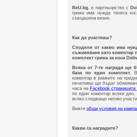
BeU.bg
, в партньорство с
Do
грижа има нужда твоята ко
съвършена визия.
Как да участваш?
Сподели от какво има нужд
съживяване като коментар 
комплект грижа за коса Doli
Всяка от 7-те награди ще 
база по един комплект.
В
коментар в рамките на предн
печеливш ще бъдат обявявани в
часа на
Facebook страницита
по един коментар всеки ден.
всяко следващо негово участи
Вижте
общи условия на камп
Какви са наградите?