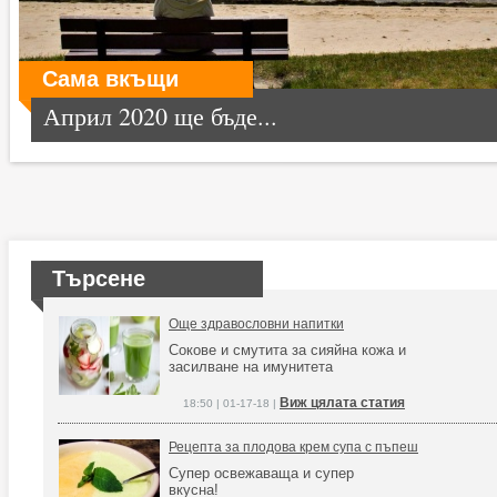
Сама вкъщи
Април 2020 ще бъде...
Търсене
Още здравословни напитки
Сокове и смутита за сияйна кожа и
засилване на имунитета
Виж цялата статия
18:50 | 01-17-18 |
Рецепта за плодова крем супа с пъпеш
Супер освежаваща и супер
вкусна!