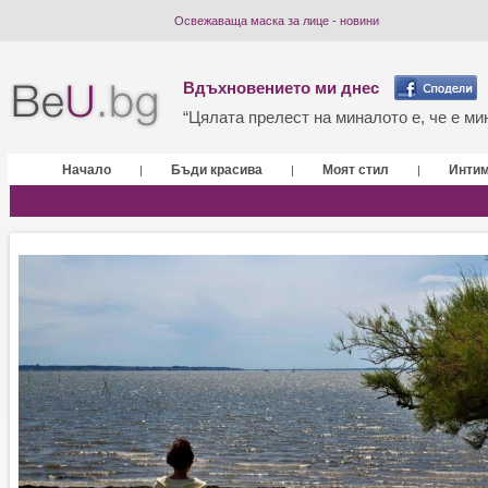
Освежаваща маска за лице - новини
Вдъхновението ми днес
“Цялата прелест на миналото е, че е мин
Начало
Бъди красива
Моят стил
Инти
|
|
|