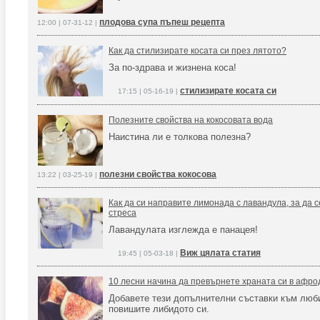
плодова супа пъпеш рецепта
12:00 | 07-31-12 |
Как да стилизирате косата си през лятото?
За по-здрава и жизнена коса!
стилизирате косата си
17:15 | 05-16-19 |
Полезните свойства на кокосовата вода
Наистина ли е толкова полезна?
полезни свойства кокосова
13:22 | 03-25-19 |
Как да си направите лимонада с лавандула, за да 
стреса
Лавандулата изглежда е панацея!
Виж цялата статия
19:45 | 05-03-18 |
10 лесни начина да превърнете храната си в афро
Добавете тези допълнителни съставки към люби
повишите либидото си.