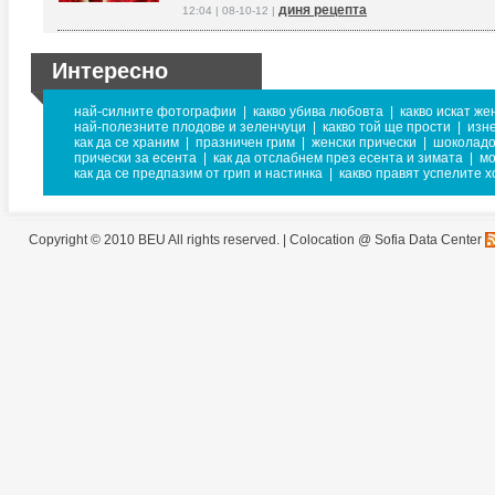
диня рецепта
12:04 | 08-10-12 |
Интересно
най-силните фотографии
|
какво убива любовта
|
какво искат же
най-полезните плодове и зеленчуци
|
какво той ще прости
|
изн
как да се храним
|
празничен грим
|
женски прически
|
шоколадо
прически за есента
|
как да отслабнем през есента и зимата
|
мо
как да се предпазим от грип и настинка
|
какво правят успелите х
Copyright © 2010 BEU All rights reserved. |
Colocation @ Sofia Data Center