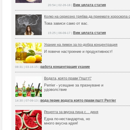
Виж цялата статия
20:54 | 02-26-18 |
Колко на сериозно трябва да приемате хороскопа 
Това зависи само от вас.
Виж цялата статия
15:25 | 06-09-17 |
Ухание на лимон за по-добра концентрация
И повече настроение и продуктивност!
работа концентрация ухание
08:31 | 03-16-15 |
Водата, която прави \"пштт\"
Perrier - усещане за празнуване и
удоволствие
вода перие водата която прави пштт Perrier
14:30 | 07-09-13 |
Рецепта за вкусна пица с… диня
Една по-нестандартна, но
много вкусна идея!