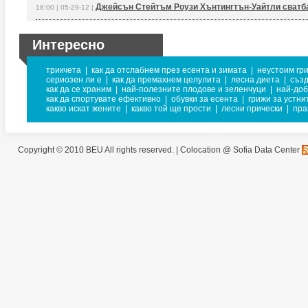
Джейсън Стейтъм Роузи Хънтингтън-Уайтли сватб
18:00 | 05-29-12 |
Интересно
трикчета
|
как да отслабнем през есента и зимата
|
неустоим гр
сериозен ли е
|
как да премахнем целулита
|
лесна диета
|
създ
как да се храним
|
най-полезните плодове и зеленчуци
|
най-доб
как да спортувате ефективно
|
обувки за есента
|
грижи за устни
какво искат жените
|
какво той ще прости
|
лесни прически
|
пра
Copyright © 2010 BEU All rights reserved. |
Colocation @ Sofia Data Center