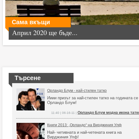
Сама вкъщи
Април 2020 ще бъде...
Търсене
Орландо Блум - най-стилен татко
Ииии призът за най-стилен татко на годината се
Орландо Блум!
Орландо Блум модна икона татк
11:40 | 06-16-11 |
Книги 2013: „Орландо“ на Bирджиния Улф
Най- четивната и най-четената книга на
Вирджиния Улф!