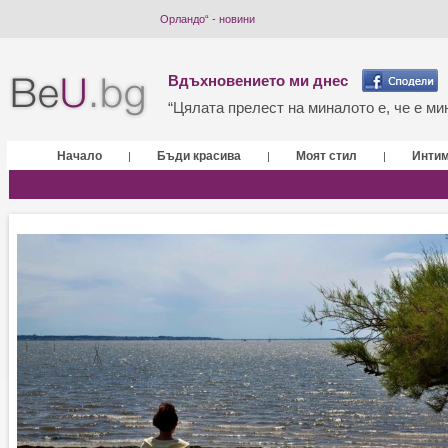
Орландо“ - новини
Вдъхновението ми днес
“Цялата прелест на миналото е, че е мин
Начало
Бъди красива
Моят стил
Инти
|
|
|