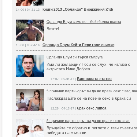
Книги 2013 „Орландо“ Bирджиния Улф
14:00 | 04-21-13 |
Орландо Блум само по... бейзболна шапка
Вижте!
Орландо Блум Кейти Пери голи снимки
15:00 | 08-04-16 |
Орландо Блум си търси съпруга
Има ли желаещи? Носи се слух, че излиза с
актрисата Нина Добрев
Виж цялата статия
17:07 | 05-31-17 |
5 причини партньорът ви да не прави секс с вас, час
Наслаждавайте се на повече секс в брака си
брак секс липса
12:29 | 04-13-17 |
5 причини партньорът ви да не прави секс с вас
Връщайте се обратно в леглото с тези съвети 
либидото на мъжа ви.