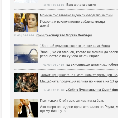
Виж цялата статия
19:09 | 10-14-16 |
Момиче със забавно видео ръководство за грим
Искрена и изключително забавна млада
дама!
грим ръководство Морган Хенбъри
11:00 | 08-13-16 |
15 от най-вдъхновяващите цитати за любовта
Знаеш, че си влюбен, когато не можеш да засп
реалността е по-хубава от сънищата
вдъхновяващи цитати за любов
01:00 | 06-27-15 |
„Хобит: Пущинакът на Смог“ - новият зрелищен ше
Мащабната продукция излиза по кината на 13 д
„Хобит: Пущинакът на Смог“ фи
17:41 | 12-11-13 |
Притиснаха Стейтъм с ултиматум за брак
Ако скоро не надене брачната халка на Роузи, 
ще му бие шута!