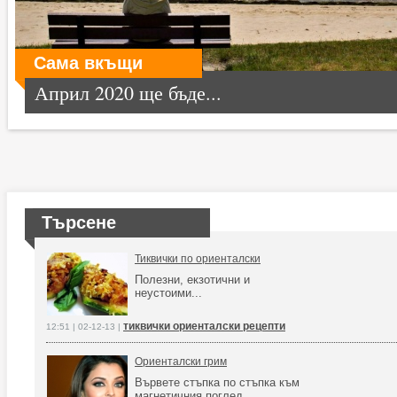
Сама вкъщи
Април 2020 ще бъде...
Търсене
Тиквички по ориенталски
Полезни, екзотични и
неустоими...
тиквички ориенталски рецепти
12:51 | 02-12-13 |
Ориенталски грим
Вървете стъпка по стъпка към
магнетичния поглед.