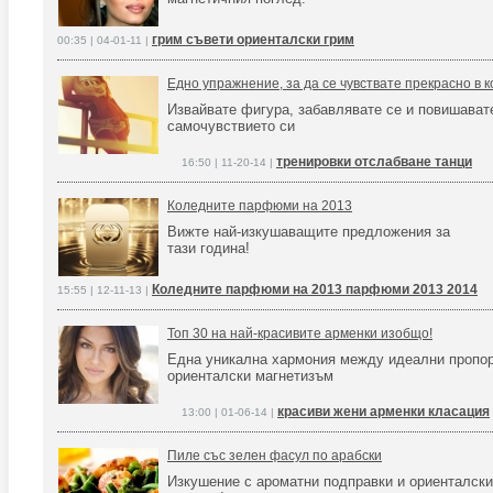
грим съвети ориенталски грим
00:35 | 04-01-11 |
Едно упражнение, за да се чувствате прекрасно в к
Извайвате фигура, забавлявате се и повишават
самочувствието си
тренировки отслабване танци
16:50 | 11-20-14 |
Коледните парфюми на 2013
Вижте най-изкушаващите предложения за
тази година!
Коледните парфюми на 2013 парфюми 2013 2014
15:55 | 12-11-13 |
Топ 30 на най-красивите арменки изобщо!
Една уникална хармония между идеални пропор
ориенталски магнетизъм
красиви жени арменки класация
13:00 | 01-06-14 |
Пиле със зелен фасул по арабски
Изкушение с ароматни подправки и ориенталски