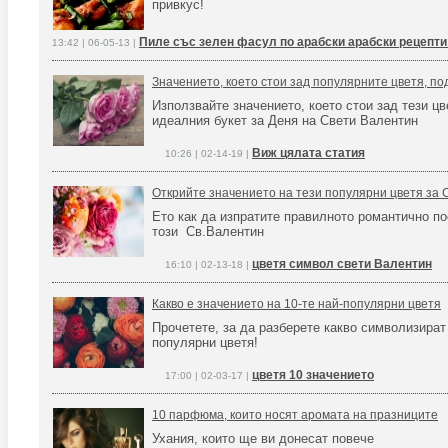
привкус!
Пиле със зелен фасул по арабски арабски рецепти
13:42 | 06-05-13 |
Значението, което стои зад популярните цветя, п
Използвайте значението, което стои зад тези цв
идеалния букет за Деня на Свети Валентин
Виж цялата статия
10:26 | 02-14-19 |
Открийте значението на тези популярни цветя за 
Ето как да изпратите правилното романтично п
този Св.Валентин
цветя символ свети Валентин
16:10 | 02-13-18 |
Какво е значението на 10-те най-популярни цветя
Прочетете, за да разберете какво символизират
популярни цветя!
цветя 10 значението
17:00 | 02-03-17 |
10 парфюма, които носят аромата на празниците
Ухания, които ще ви донесат повече