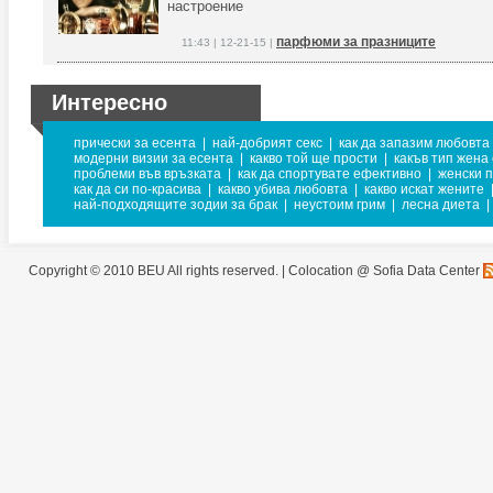
настроение
парфюми за празниците
11:43 | 12-21-15 |
Интересно
прически за есента
|
най-добрият секс
|
как да запазим любовта
модерни визии за есента
|
какво той ще прости
|
какъв тип жена 
проблеми във връзката
|
как да спортувате ефективно
|
женски 
как да си по-красива
|
какво убива любовта
|
какво искат жените
най-подходящите зодии за брак
|
неустоим грим
|
лесна диета
|
Copyright © 2010 BEU All rights reserved. |
Colocation @ Sofia Data Center