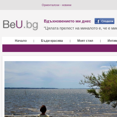
Ориенталски - новини
Вдъхновението ми днес
“Цялата прелест на миналото е, че е мин
Начало
Бъди красива
Моят стил
Инти
|
|
|