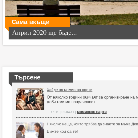
Сама вкъщи
Април 2020 ще бъде...
Търсене
Хайде на моминско парти
От няколко години обичаят за организиране на 
доби голяма популярност.
моминско парти
16:11 | 02-04-11 |
Няколко неща, които трябва да знаете за мъжa Де
Вижте кои са те!