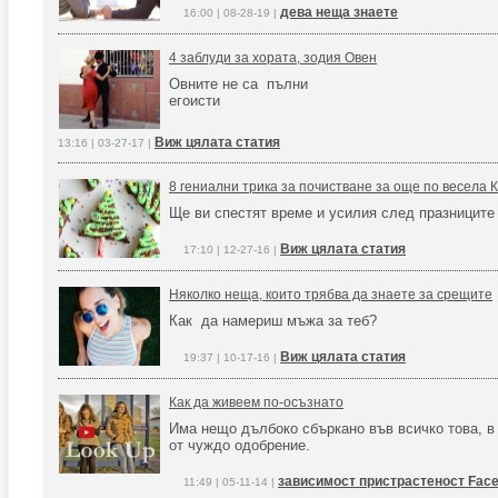
дева неща знаете
16:00 | 08-28-19 |
4 заблуди за хората, зодия Овен
Овните не са пълни
егоисти
Виж цялата статия
13:16 | 03-27-17 |
8 гениални трика за почистване за още по весела 
Ще ви спестят време и усилия след празниците
Виж цялата статия
17:10 | 12-27-16 |
Няколко неща, които трябва да знаете за срещите
Как да намериш мъжа за теб?
Виж цялата статия
19:37 | 10-17-16 |
Как да живеем по-осъзнато
Има нещо дълбоко сбъркано във всичко това, в
от чуждо одобрение.
зависимост пристрастеност Fac
11:49 | 05-11-14 |