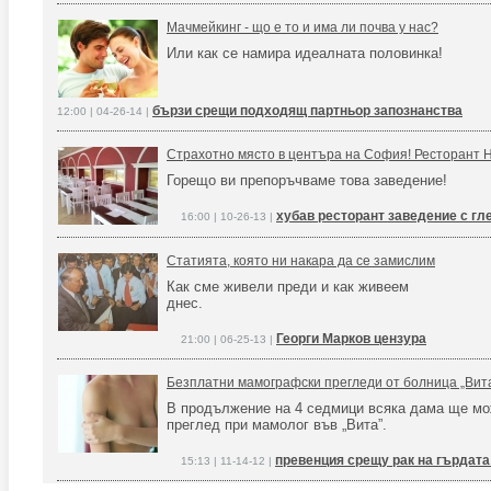
Мачмейкинг - що е то и има ли почва у нас?
Или как се намира идеалната половинка!
бързи срещи подходящ партньор запознанства
12:00 | 04-26-14 |
Страхотно място в центъра на София! Рестора
Горещо ви препоръчваме това заведение!
хубав ресторант заведение с гл
16:00 | 10-26-13 |
Статията, която ни накара да се замислим
Как сме живели преди и как живеем
днес.
Георги Марков цензура
21:00 | 06-25-13 |
Безплатни мамографски прегледи от болница „Вит
В продължение на 4 седмици всяка дама ще мо
преглед при мамолог във „Вита”.
превенция срещу рак на гърдат
15:13 | 11-14-12 |