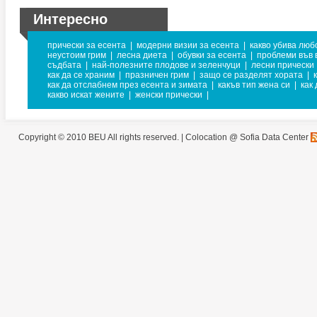
Интересно
прически за есента
|
модерни визии за есента
|
какво убива люб
неустоим грим
|
лесна диета
|
обувки за есента
|
проблеми във 
съдбата
|
най-полезните плодове и зеленчуци
|
лесни прически
как да се храним
|
празничен грим
|
защо се разделят хората
|
как да отслабнем през есента и зимата
|
какъв тип жена си
|
как
какво искат жените
|
женски прически
|
Copyright © 2010 BEU All rights reserved. |
Colocation @ Sofia Data Center