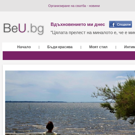
Организиране на сватба - новини
Вдъхновението ми днес
“Цялата прелест на миналото е, че е мин
Начало
Бъди красива
Моят стил
Инти
|
|
|