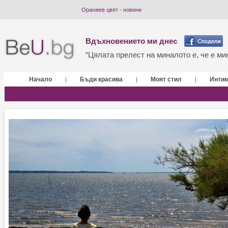
Оранжев цвят - новини
Вдъхновението ми днес
“Цялата прелест на миналото е, че е мин
Начало
Бъди красива
Моят стил
Инти
|
|
|