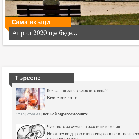
Сама вкъщи
Април 2020 ще бъде...
Търсене
Кои са най-здравословните вина?
Вижте кои са те!
кои най здравословните
17:25 | 07-02-19 |
Чувството за хумор на различните зодии
Не от всяко дърво става свирка и не от всяка з
става шегаджия!