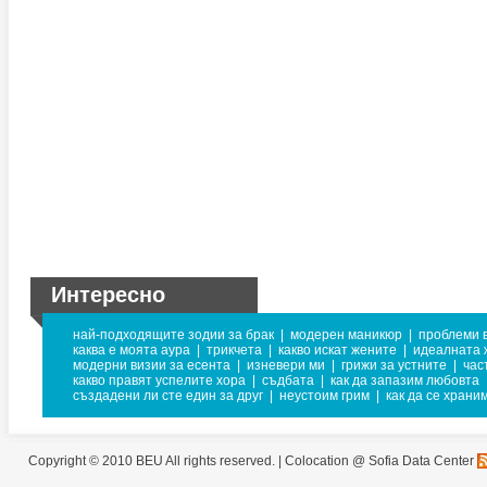
Интересно
най-подходящите зодии за брак
|
модерен маникюр
|
проблеми 
каква е моята аура
|
трикчета
|
какво искат жените
|
идеалната 
модерни визии за есента
|
изневери ми
|
грижи за устните
|
час
какво правят успелите хора
|
съдбата
|
как да запазим любовта
създадени ли сте един за друг
|
неустоим грим
|
как да се храни
Copyright © 2010 BEU All rights reserved. |
Colocation @ Sofia Data Center