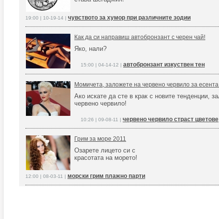
чувството за хумор при различните зодии
19:00 | 10-19-14 |
Как да си направиш автобронзант с черен чай!
Яко, нали?
автобронзант изкуствен тен
15:00 | 04-14-12 |
Момичета, заложете на червено червило за есента
Ако искате да сте в крак с новите тенденции, з
червено червило!
червено червило страст цветове
10:26 | 09-08-11 |
Грим за море 2011
Озарете лицето си с
красотата на морето!
морски грим плажно парти
12:00 | 08-03-11 |