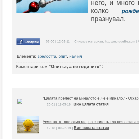
него, и много 
колко
рожде
празнувал.
09:00 | 12-02-11 Снимков материал: http://morguefile.com |
Елементи:
зрелостта
,
опит
,
научил
Коментари към
"Опитът, а не годините":
“Цялата прелест на миналото е, че е минало.” - Оска
Виж цялата статия
20:01 | 11-05-19 |
Усмивката трае само миг, но споменът за нея остава 
Виж цялата статия
12:18 | 09-26-19 |