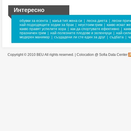
Интересно
обувки за есента
|
какъв тип жена си
|
лесна диета
|
лесни прич
най-подходящите зодии за брак
|
неустоим грим
|
какво искат ж
какво правят успелите хора
|
как да спортувате ефективно
|
какв
празничен грим
|
най-полезните плодове и зеленчуци
|
най-сил
модерен маникюр
|
създадени ли сте един за друг
|
съдбата
|
ч
Copyright © 2010 BEU All rights reserved. |
Colocation @ Sofia Data Center