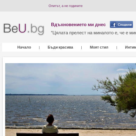
Опитът, а не годините
Вдъхновението ми днес
“Цялата прелест на миналото е, че е мин
Начало
Бъди красива
Моят стил
Инти
|
|
|