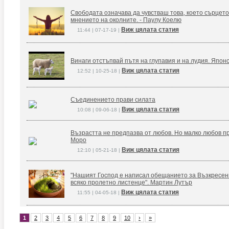
Свободата означава да чувстваш това, което сърцето
мнението на околните. - Паулу Коелю
Виж цялата статия
11:44 | 07-17-19 |
Винаги отстъпвай пътя на глупавия и на лудия. Япон
Виж цялата статия
12:52 | 10-25-18 |
Съединението прави силата
Виж цялата статия
10:08 | 09-06-18 |
Възрастта не предпазва от любов. Но малко любов п
Моро
Виж цялата статия
12:10 | 05-21-18 |
"Нашият Господ е написал обещанието за Възкресение
всяко пролетно листенце". Мартин Лутър
Виж цялата статия
11:55 | 04-05-18 |
1
2
3
4
5
6
7
8
9
10
›
»