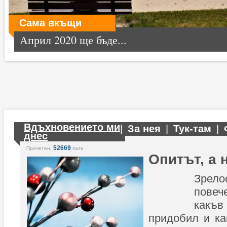
Сама вкъщи
Април 2020 ще бъде...
Вдъхновението ми
|
За нея
|
Тук-там
|
днес
52669
Прочетен:
пъти
Опитът, а 
Зрел
повеч
как
придобил и ка