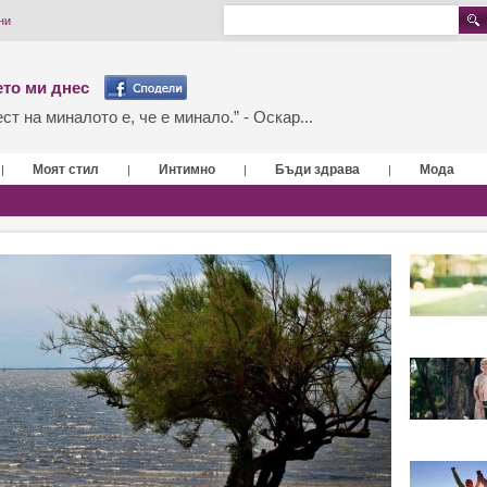
ни
то ми днес
т на миналото е, че е минало.” - Оскар...
Моят стил
Интимно
Бъди здрава
Мода
|
|
|
|