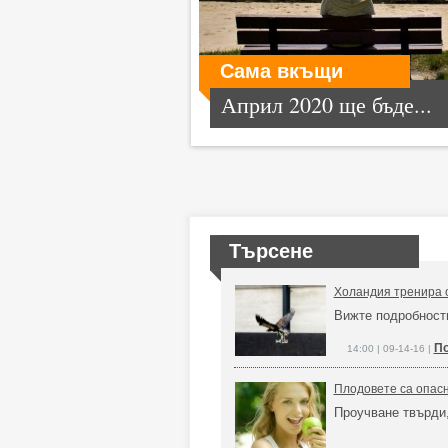
Сама вкъщи
Април 2020 ще бъде...
Търсене
Холандия тренира о
Вижте подробност
По
14:00 | 09-14-16 |
Плодовете са опасн
Проучване твърди