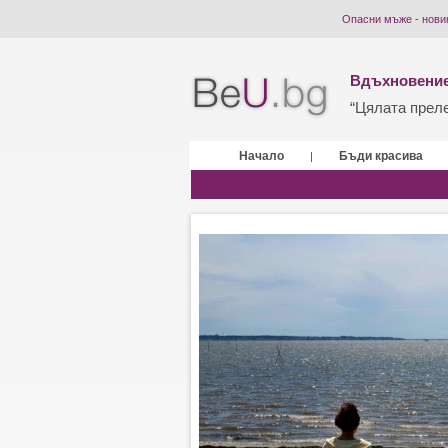
Опасни мъже - нови
Вдъхновение
“Цялата прелес
Начало
Бъди красива
|