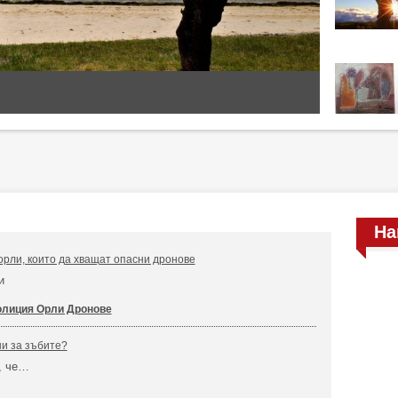
На
рли, които да хващат опасни дронове
и
лиция Орли Дронове
и за зъбите?
, че…