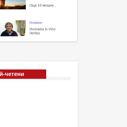
Още 10 мощни...
Новини
Изложба In Vino
Veritas
й-четени