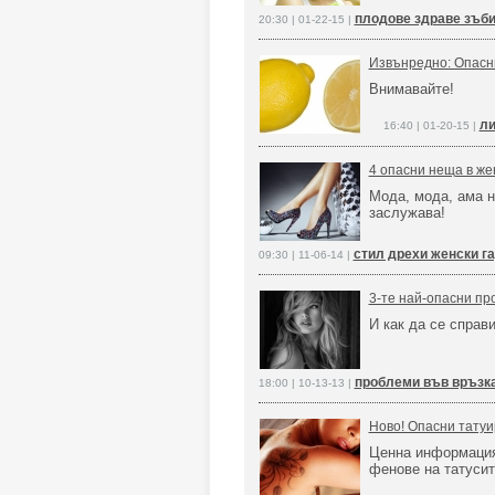
плодове здраве зъб
20:30 | 01-22-15 |
Извънредно: Опасни
Внимавайте!
ли
16:40 | 01-20-15 |
4 опасни неща в же
Мода, мода, ама н
заслужава!
стил дрехи женски г
09:30 | 11-06-14 |
3-те най-опасни пр
И как да се справи
проблеми във връзка
18:00 | 10-13-13 |
Ново! Опасни татуи
Ценна информация 
фенове на татусит