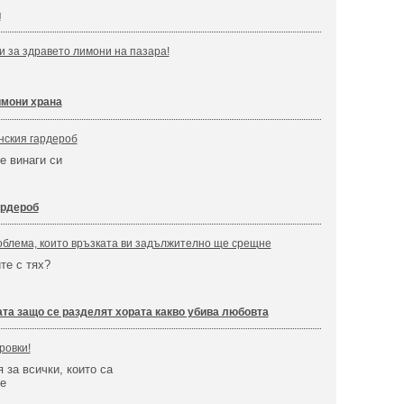
и
 за здравето лимони на пазара!
мони храна
нския гардероб
е винаги си
ардероб
облема, които връзката ви задължително ще срещне
те с тях?
та защо се разделят хората какво убива любовта
ровки!
за всички, които са
е