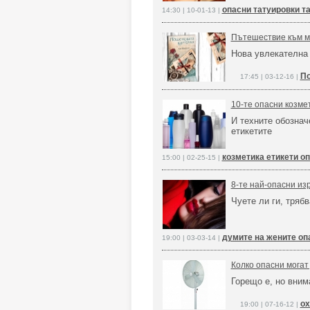
опасни татуировки т
14:30 | 10-01-13 |
Пътешествие към ми
Нова увлекателна 
По
17:45 | 03-12-16 |
10-те опасни козме
И техните обознач
етикетите
козметика етикети о
15:00 | 02-25-15 |
8-те най-опасни из
Чуете ли ги, тряб
думите на жените оп
19:00 | 03-03-14 |
Колко опасни могат
Горещо е, но вним
ох
19:00 | 07-16-12 |