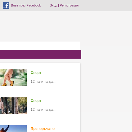
Влез през Facebook
Вход
|
Регистрация
Спорт
12 начина да...
Спорт
12 начина да...
Препоръчано