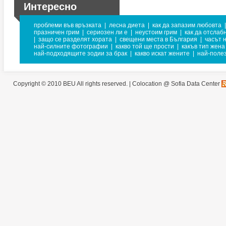
Интересно
проблеми във връзката
|
лесна диета
|
как да запазим любовта
|
празничен грим
|
сериозен ли е
|
неустоим грим
|
как да отслаб
|
защо се разделят хората
|
свещени места в България
|
часът 
най-силните фотографии
|
какво той ще прости
|
какъв тип жена
най-подходящите зодии за брак
|
какво искат жените
|
най-поле
Copyright © 2010 BEU All rights reserved. |
Colocation @ Sofia Data Center