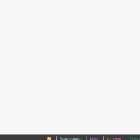
Бъди красива
Мода
Интимно
Бъди 