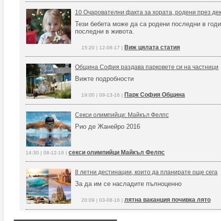
10 Очарователни факта за хората, родени през де
Тези бебета може да са родени последни в годи
последни в живота.
Виж цялата статия
15:20 | 12-08-17 |
Община София раздава парковете си на частници
Вижте подробности
Парк София Община
19:00 | 09-13-16 |
Секси олимпийци: Майкъл Фелпс
Рио де Жанейро 2016
секси олимпийци Майкъл Фелпс
14:30 | 08-12-16 |
8 летни дестинации, които да планирате още сега
За да им се насладите пълноценно
лятна ваканция почивка лято
20:09 | 03-08-16 |