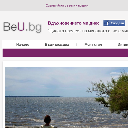
Олимпийски съвети - новини
Вдъхновението ми днес
“Цялата прелест на миналото е, че е мин
Начало
Бъди красива
Моят стил
Инти
|
|
|