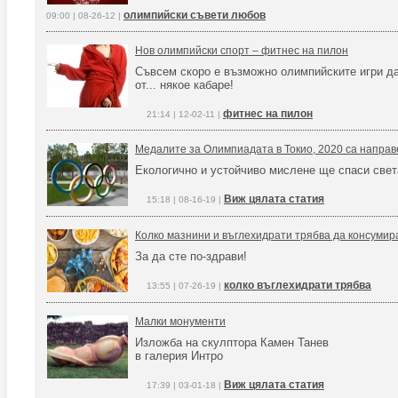
олимпийски съвети любов
09:00 | 08-26-12 |
Нов олимпийски спорт – фитнес на пилон
Съвсем скоро е възможно олимпийските игри да
от... някое кабаре!
фитнес на пилон
21:14 | 12-02-11 |
Медалите за Олимпиадата в Токио, 2020 са направ
Екологично и устойчиво мислене ще спаси свет
Виж цялата статия
15:18 | 08-16-19 |
Колко мазнини и въглехидрати трябва да консуми
За да сте по-здрави!
колко въглехидрати трябва
13:55 | 07-26-19 |
Малки монументи
Изложба на скулптора Камен Танев
в галерия Интро
Виж цялата статия
17:39 | 03-01-18 |