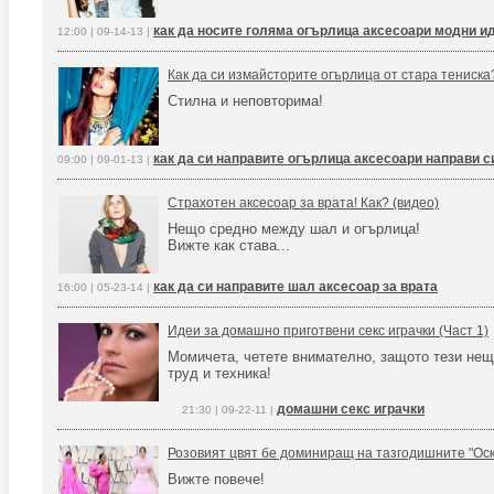
как да носите голяма огърлица аксесоари модни и
12:00 | 09-14-13 |
Как да си измайсторите огърлица от стара тениска
Стилна и неповторима!
как да си направите огърлица аксесоари направи с
09:00 | 09-01-13 |
Страхотен аксесоар за врата! Как? (видео)
Нещо средно между шал и огърлица!
Вижте как става...
как да си направите шал аксесоар за врата
16:00 | 05-23-14 |
Идеи за домашно приготвени секс играчки (Част 1)
Момичета, четете внимателно, защото тези неща
труд и техника!
домашни секс играчки
21:30 | 09-22-11 |
Розовият цвят бе доминиращ на тазгодишните "Ос
Вижте повече!