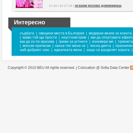
оскари розово доминиращ
17:44 | 02-27-19 |
Интересно
съдбата
|
свещени места в България
|
модерни визии за есента
|
какво той ще прости
|
неустоим грим
|
как да спортувате ефект
как да си по-красива
|
грижи за устните
|
изневери ми
|
трикчета
|
женски прически
|
какъв тип жена си
|
лесна диета
|
празничен
най-добрият секс
|
идеалната жена
|
защо се разделят хората
|
Copyright © 2010 BEU All rights reserved. |
Colocation @ Sofia Data Center