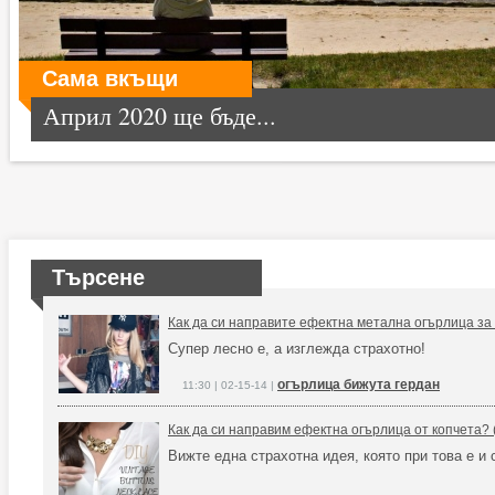
Сама вкъщи
Април 2020 ще бъде...
Търсене
Как да си направите ефектна метална огърлица за 
Супер лесно е, а изглежда страхотно!
огърлица бижута гердан
11:30 | 02-15-14 |
Как да си направим ефектна огърлица от копчета? 
Вижте една страхотна идея, която при това е и