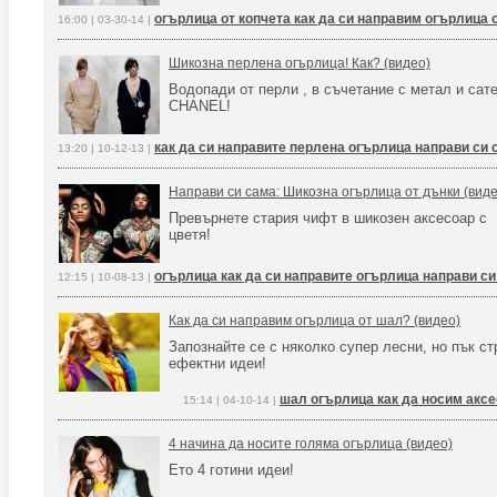
огърлица от копчета как да си направим огърлица о
16:00 | 03-30-14 |
Шикозна перлена огърлица! Как? (видео)
Водопади от перли , в съчетание с метал и сате
CHANEL!
как да си направите перлена огърлица направи с
13:20 | 10-12-13 |
Направи си сама: Шикозна огърлица от дънки (виде
Превърнете стария чифт в шикозен аксесоар с
цветя!
огърлица как да си направите огърлица направи си
12:15 | 10-08-13 |
Как да си направим огърлица от шал? (видео)
Запознайте се с няколко супер лесни, но пък с
ефектни идеи!
шал огърлица как да носим акс
15:14 | 04-10-14 |
4 начина да носите голяма огърлица (видео)
Ето 4 готини идеи!