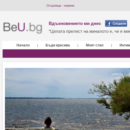
Огърлица - новини
Вдъхновението ми днес
“Цялата прелест на миналото е, че е мин
Начало
Бъди красива
Моят стил
Инти
|
|
|