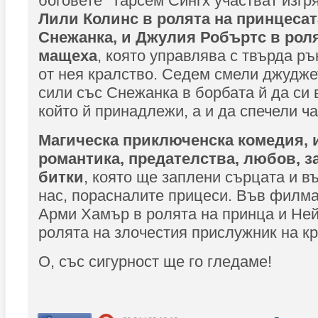
боговете” Тарсем Сингх участват изг
Лили Колинс в ролята на принцесат
Снежанка, и Джулия Робъртс в роля
мащеха
, която управлява с твърда р
от нея кралство. Седем смели джудж
сили със Снежанка в борбата й да си 
който й принадлежи, а и да спечели ч
Магическа приключенска комедия, 
романтика, предателства, любов, з
битки
, която ще заплени сърцата и в
нас, порасналите прицеси. Във филма
Арми Хамър в ролята на принца и Ней
ролята на злочестия прислужник на к
О, със сигурност ще го гледаме!