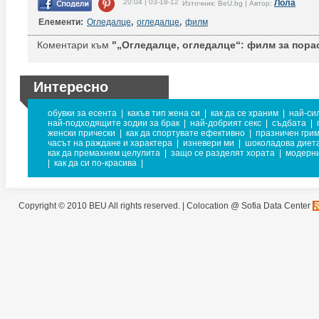
20:04 | 03-18-12
Лола
Източник: BeU.bg | Автор:
Елементи:
Огледалце
,
огледалце
,
филм
Коментари към
"„Огледалце, огледалце“: филм за пора
Интересно
обувки за есента
|
какъв тип жена си
|
как да се храним
|
най-си
най-подходящите зодии за брак
|
най-добрият секс
|
съдбата
|
женски прически
|
как да спортувате ефективно
|
празничен гри
часът на раждане и характера
|
изневери ми
|
шоколадова диет
как да премахнем целулита
|
защо се разделят хората
|
модерни
|
как да си по-красива
|
Copyright © 2010 BEU All rights reserved. |
Colocation @ Sofia Data Center