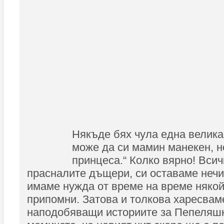
Някъде бях чула една велика
може да си мамин манекен, н
принцеса.“ Колко вярно! Всич
прасналите дъщери, си оставаме нечи
имаме нужда от време на време някой
припомни. Затова и толкова харесвам
наподобяващи историите за Пепеляшка