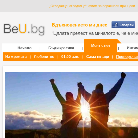
„Огледалце, огледалце“: филм за пораснали принцеси
Вдъхновението ми днес
“Цялата прелест на миналото е, че е мин
Моят стил
Начало
Бъди красива
Инти
|
|
|
Из мрежата
Любопитно
01.00 a.m.
Сама вкъщи
Препоръча
|
|
|
|