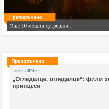
Препоръчано
Още 10 мощни сутрешни...
Препоръчано
2942
Прочетена:
пъти
„Огледалце, огледалце“: филм з
принцеси