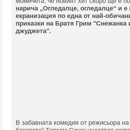
момичета, че новият хит скоро ще е по
нарича „Огледалце, огледалце“ и е
екранизация по една от най-обичан
приказки на Братя Грим "Снежанка 
джуджета".
В забавната комедия от режисьора на