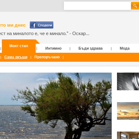
то ми днес
т на миналото е, че е минало.” - Оскар...
Моят стил
Интимно
Бъди здрава
Мода
|
|
|
|
Сама вкъщи
Препоръчано
|
|
|