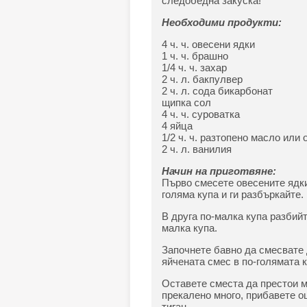
следобедна закуска!
Необходими продукти:
4 ч. ч. овесени ядки
1 ч. ч. брашно
1/4 ч. ч. захар
2 ч. л. бакпулвер
2 ч. л. сода бикарбонат
щипка сол
4 ч. ч. суроватка
4 яйца
1/2 ч. ч. разтопено масло или 
2 ч. л. ванилия
Начин на приготвяне:
Първо смесете овесените ядки
голяма купа и ги разбъркайте.
В друга по-малка купа разбийт
малка купа.
Започнете бавно да смесвате 
яйчената смес в по-голямата к
Оставете сместа да престои ме
прекалено много, прибавете о
тиган.