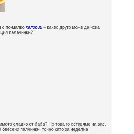
и с по-малко
калории
– какво друго може да иска
рция палачинки?
имото сладко от баба? Но това го оставяме на вас,
а овесени палчинки, точно като за неделна