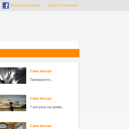
Влез през Facebook
Вход
|
Регистрация
Сама вкъщи
Премахнете...
Сама вкъщи
7 ритуала на грижи...
Сама вкъщи