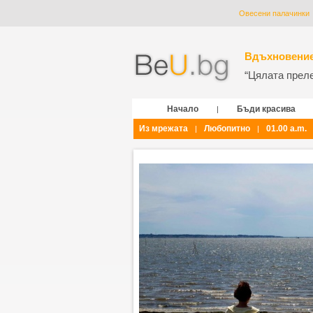
Овесени палачинки
Вдъхновение
“Цялата прелес
Начало
Бъди красива
|
Из мрежата
Любопитно
01.00 a.m.
|
|