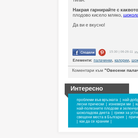
Накрая гарнирайте с каквот
плодово кисело мляко,
шокол
Да ви е вкусно!
15:30 | 06-26-11
Из
Елементи:
палачинки
,
калории
,
шок
Коментари към
"Овесени палач
Интересно
проблеми във връзката
|
най-добр
лесни прически
|
изневери ми
|
к
най-полезните плодове и зеленчу
шоколадова диета
|
грижи за уст
свещени места в България
|
прич
|
как да се храним
|