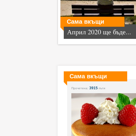
Сама вкъщи
Април 2020 ще бъде...
Сама вкъщи
3915
Прочетена:
пъти