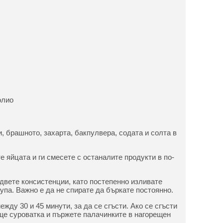
олио
, брашното, захарта, бакпулвера, содата и солта в
е яйцата и ги смесете с останалите продукти в по-
двете консистенции, като постепенно изливате
упа. Важно е да не спирате да бъркате постоянно.
жду 30 и 45 минути, за да се сгъсти. Ако се сгъсти
ще суроватка и пържете палачинките в нагорещен