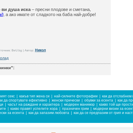
о ви душа иска
– пресни плодове и сметана,
ад
, а ако имате от сладкото на баба най-добре!
Никол
точник: BeU.bg | Автор:
олад
инки":
ият секс
|
какъв тип жена си
|
най-силните фотографии
|
как да отслабнем 
ак да спортувате ефективно
|
женски прически
|
обувки за есента
|
как да п
ци
|
часът на раждане и характера
|
модерен маникюр
|
какво той ще прост
ните
|
какво правят успелите хора
|
празничен грим
|
модерни визии за есен
ески за есента
|
как да запазим любовта
|
как да се предпазим от грип и нас