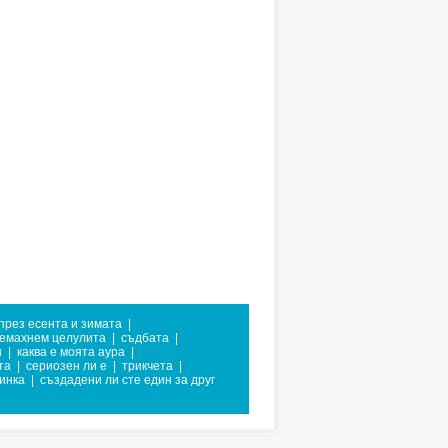
през есента и зимата
|
ремахнем целулита
|
съдбата
|
и
|
каква е моята аура
|
та
|
сериозен ли е
|
трикчета
|
тинка
|
създадени ли сте един за друг