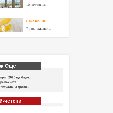
10 начина да...
Сама вкъщи
7 изненадващи...
ж Още
прил 2020 ще бъде...
ремахнете...
 ритуала на грижи...
й-четени