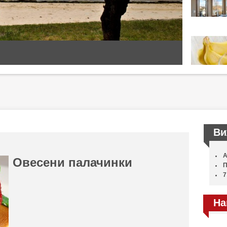
Ви
А
Овесени палачинки
П
7
На