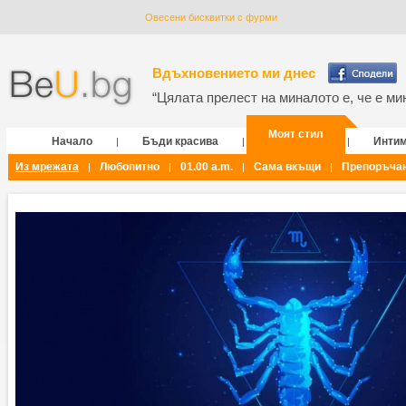
Овесени бисквитки с фурми
Вдъхновението ми днес
“Цялата прелест на миналото е, че е мин
Моят стил
Начало
Бъди красива
Инти
|
|
|
Из мрежата
Любопитно
01.00 a.m.
Сама вкъщи
Препоръча
|
|
|
|