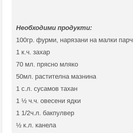
Необходими продукти:
100гр. фурми, нарязани на малки пар
1 к.ч. захар
70 мл. прясно мляко
50мл. растителна мазнина
1 с.л. сусамов тахан
1 ½ ч.ч. овесени ядки
1 1/2ч.л. бакпулвер
½ к.л. канела