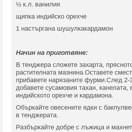
½ к.л. ванилия
щипка индийско орехче
1 настъргана шушулкакардамон
Начин на приготвяне:
В тенджера сложете захарта, пряснот
растителната мазнина.Оставете смест
прибавете нарязаните фурми.След 2-
добавете сусамовия тахан, канелата, 
индийското орехче и кардамона.
Объркайте овесените ядки с бакпулвер
в тенджерата.
Разбъркайте добре с лъжица и махнет