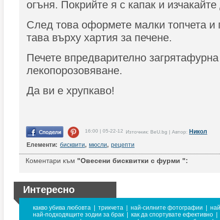
огъня. Покрийте я с капак и изчакайте
След това оформете малки топчета и 
тава върху хартия за печене.
Печете впредварително загрятафурна
лекопорозовяване.
Да ви е хрупкаво!
16:00 | 05-22-12
Никол
Източник: BeU.bg | Автор:
Елементи:
бисквити
,
мюсли
,
рецепти
Коментари към
"Овесени бисквитки с фурми ":
Интересно
какво убива любовта
|
трикчета
|
най-силните фотографии
|
най
най-подходящите зодии за брак
|
как да спортувате ефективно
|