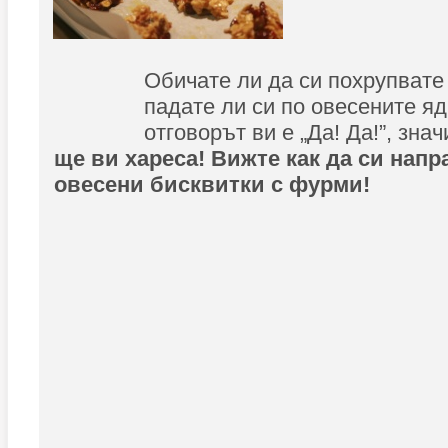
Обичате ли да си похрупвате
падате ли си по овесените яд
отговорът ви е „Да! Да!”, зна
ще ви хареса! Вижте как да си нап
овесени бисквитки с фурми!