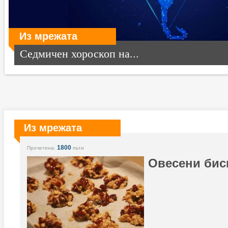
Из мрежата
Седмичен хороскоп на...
Из мрежата
1800
Прочетена:
пъти
Овесени бис