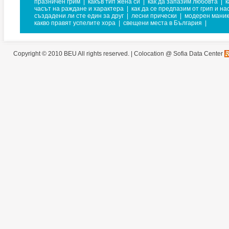
празничен грим
|
какъв тип жена си
|
как да запазим любовта
|
к
часът на раждане и характера
|
как да се предпазим от грип и на
създадени ли сте един за друг
|
лесни прически
|
модерен мани
какво правят успелите хора
|
свещени места в България
|
Copyright © 2010 BEU All rights reserved. |
Colocation @ Sofia Data Center