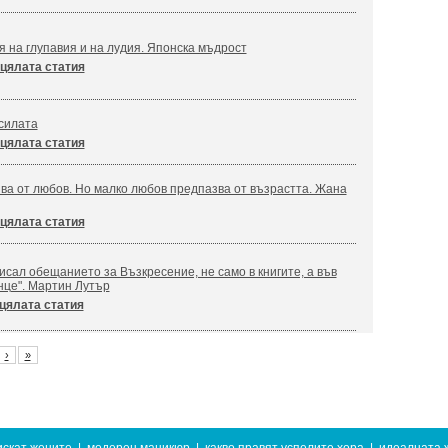
я на глупавия и на лудия. Японска мъдрост
цялата статия
силата
цялата статия
ва от любов. Но малко любов предпазва от възрастта. Жана
цялата статия
сал обещанието за Възкресение, не само в книгите, а във
нце". Мартин Лутър
цялата статия
›
»