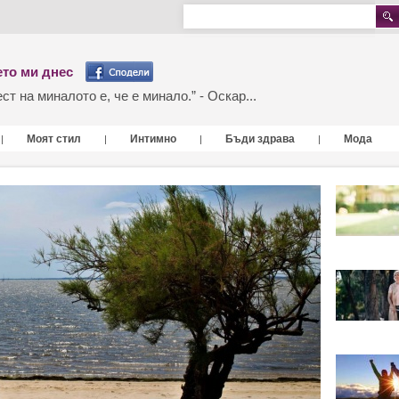
то ми днес
т на миналото е, че е минало.” - Оскар...
Моят стил
Интимно
Бъди здрава
Мода
|
|
|
|