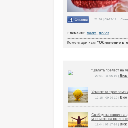
21:36 | 09-17-11 Снимк
Елементи:
малка
,
любов
Коментари към
"Обяснение в 
“Цялата прелест на ми
Виж 
20:01 | 11-05-19 |
Усмивката трае само м
Виж 
12:18 | 09-26-19 |
Свободата означава д
мнението на околните
Виж 
11:44 | 07-17-19 |