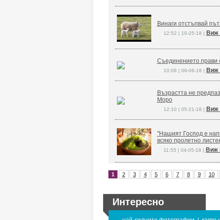
Винаги отстъпвай път
Виж 
12:52 | 10-25-18 |
Съединението прави 
Виж 
10:08 | 09-06-18 |
Възрастта не предпаз
Моро
Виж 
12:10 | 05-21-18 |
"Нашият Господ е напи
всяко пролетно листе
Виж 
11:55 | 04-05-18 |
1
2
3
4
5
6
7
8
9
10
Интересно