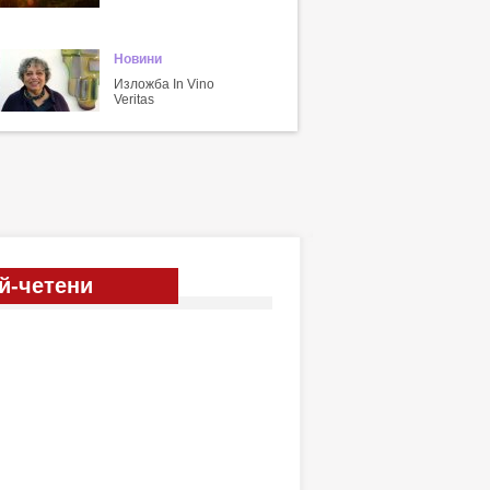
Новини
Изложба In Vino
Veritas
й-четени