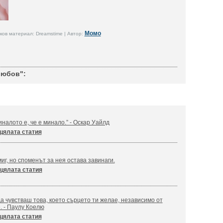
Момо
ов материал: Dreamstime | Автор:
любов":
налото е, че е минало.” - Оскар Уайлд
цялата статия
иг, но споменът за нея остава завинаги.
цялата статия
а чувстваш това, което сърцето ти желае, независимо от
. - Паулу Коелю
цялата статия