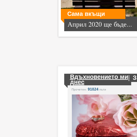
Сама вкъщи
Април 2020 ще бъде...
Вдъхновението ми
|
З
днес
91024
Прочетен:
пъти