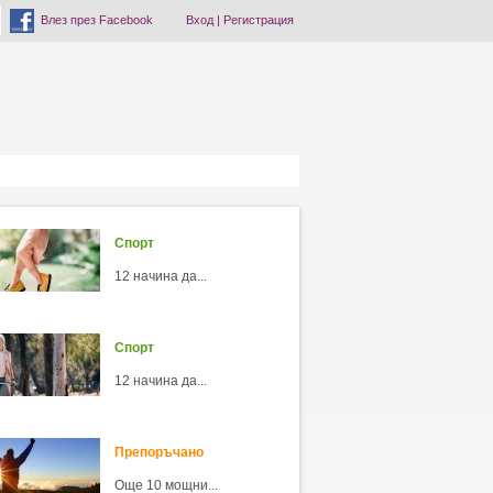
Влез през Facebook
Вход
|
Регистрация
Спорт
12 начина да...
Спорт
12 начина да...
Препоръчано
Още 10 мощни...