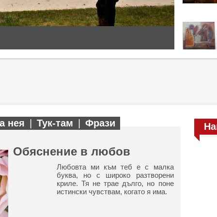
а нея
|
Тук-там
|
Фрази
На
Обяснение в любов
Любовта ми към теб е с малка
буква, но с широко разтворени
криле. Тя не трае дълго, но поне
истински чувствам, когато я има.