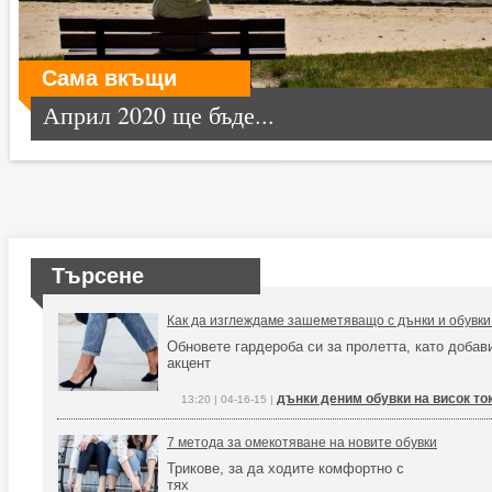
Сама вкъщи
Април 2020 ще бъде...
Търсене
Как да изглеждаме зашеметяващо с дънки и обувки 
Обновете гардероба си за пролетта, като добав
акцент
дънки деним обувки на висок то
13:20 | 04-16-15 |
7 метода за омекотяване на новите обувки
Трикове, за да ходите комфортно с
тях