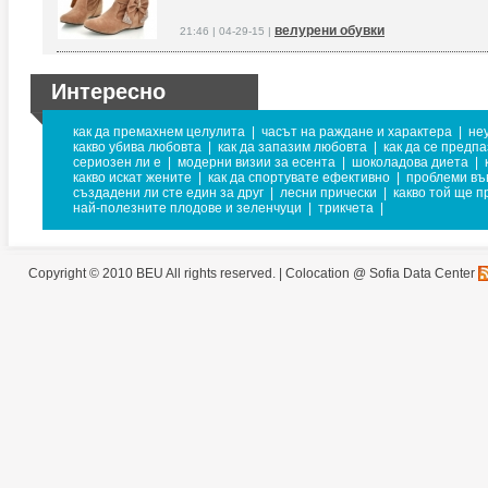
велурени обувки
21:46 | 04-29-15 |
Интересно
как да премахнем целулита
|
часът на раждане и характера
|
не
какво убива любовта
|
как да запазим любовта
|
как да се предпа
сериозен ли е
|
модерни визии за есента
|
шоколадова диета
|
какво искат жените
|
как да спортувате ефективно
|
проблеми въ
създадени ли сте един за друг
|
лесни прически
|
какво той ще п
най-полезните плодове и зеленчуци
|
трикчета
|
Copyright © 2010 BEU All rights reserved. |
Colocation @ Sofia Data Center