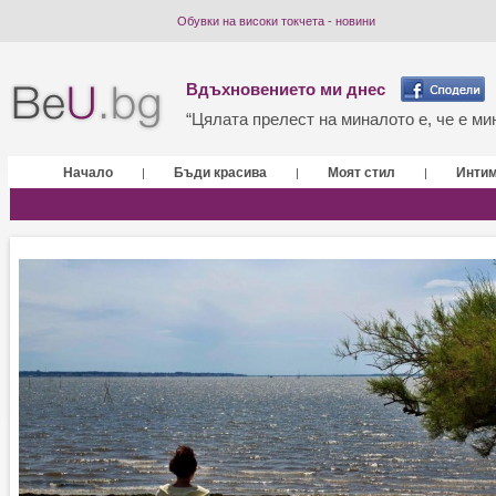
Обувки на високи токчета - новини
Вдъхновението ми днес
“Цялата прелест на миналото е, че е мин
Начало
Бъди красива
Моят стил
Инти
|
|
|