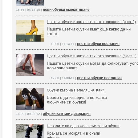
нови обувки омекотяване
15:56 | 04-17-15 |
Цветни обувки и какво е тяхното послание (част 2)
Нашите цветни обувки имат още какво да ни
кажат.
цветни обуки послания
19:00 | 11-14-11 |
Цветни обувки и какво е тяхното послание (Част 1)
Нашите цветни обувки могат да флиртуват, успо
дори заплашват.
цветни обувки послания
19:00 | 11-08-11 |
Обувки като на Пепеляшка. Как?
Време е да извадиш и по-малко
любимите си обувки!
обувки камъни декорация
18:00 | 09-03-12 |
Неволите на една жена със скъпи обувки
Краката се мокрят и в скъпи
обувки...