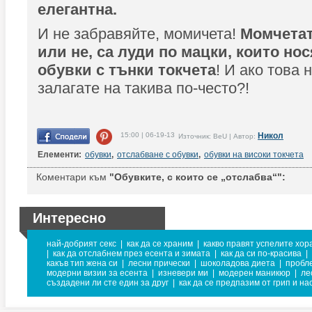
елегантна.
И не забравяйте, момичета!
Момчетат
или не, са луди по мацки, които но
обувки с тънки токчета
! И ако това 
залагате на такива по-често?!
15:00 | 06-19-13
Никол
Източник: BeU | Автор:
Елементи:
обувки
,
отслабване с обувки
,
обувки на високи токчета
Коментари към
"Обувките, с които се „отслабва“":
Интересно
най-добрият секс
|
как да се храним
|
какво правят успелите хор
|
как да отслабнем през есента и зимата
|
как да си по-красива
|
какъв тип жена си
|
лесни прически
|
шоколадова диета
|
пробл
модерни визии за есента
|
изневери ми
|
модерен маникюр
|
ле
създадени ли сте един за друг
|
как да се предпазим от грип и на