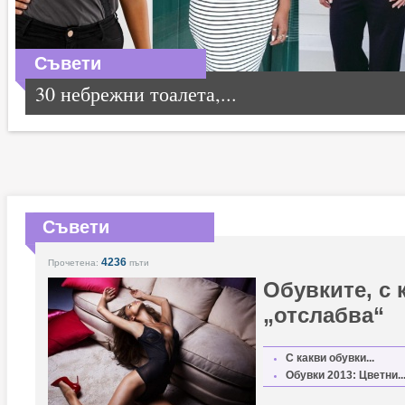
Съвети
30 небрежни тоалета,...
Съвети
4236
Прочетена:
пъти
Обувките, с 
„отслабва“
С какви обувки...
Обувки 2013: Цветни..