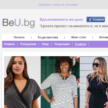
Обувките, с които се „отслабва“
Вдъхновението ми днес
“Цялата прелест на миналото е, че е мина
Начало
Бъди красива
Моят стил
Инти
|
|
|
Новини
Попадения
Лица
Тенденции
Съвети
|
|
|
|
|