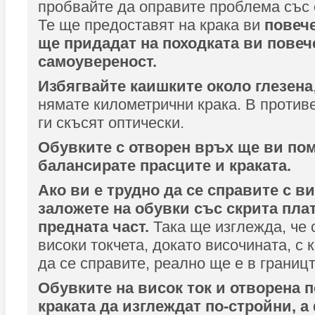
пробвайте да оправите проблема със
Те ще предоставят на крака ви
повече
ще придадат на походката ви повеч
самоувереност.
Избягвайте каишките около глезена
нямате километрични крака. В против
ги скъсят оптически.
Обувките с отворен връх ще ви пом
балансирате прасците и краката.
Ако ви е трудно да се справите с в
заложете на обувки със скрита пл
предната част.
Така ще изглежда, че 
високи токчета, докато височината, с 
да се справите, реално ще е в границ
Обувките на висок ток и отворена п
краката да изглеждат по-стройни, а