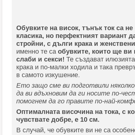
Обувките на висок, тънък ток са не
класика, но перфектният вариант д
стройни, с дълги крака и женствени
именно те са
обувките, които ще ви 
слаби и секси!
Те създават илюзията
крака и по-малки ходила и така прев
в самото изкушение.
Ето защо сме ви подготвили няколко
да ви вдъхновим да ги носите по-чест
помогнем да го правите по-най-комфо
Оптималната височина на тока, с ко
чувствате добре, е 10 см.
В случай, че обувките ви не са особен