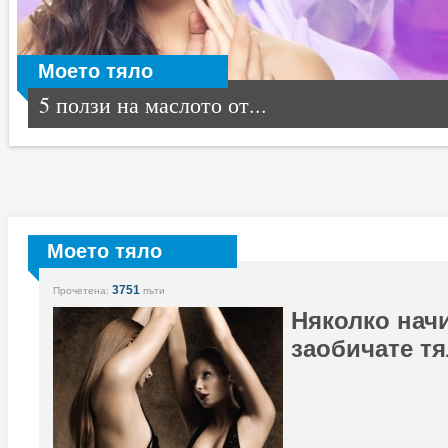
Моето тяло
5 ползи на маслото от...
Моето тяло
3751
Прочетена:
пъти
Няколко нач
заобичате тя