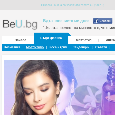
Няколко начина да заобичате тялото си (част 2)
Вдъхновението ми днес
“Цялата прелест на миналото е, че е мин
Бъди красива
Начало
Моят стил
Инти
|
|
|
Козметика
Моето тяло
Коса и грим
Тенденции
Съвети
|
|
|
|
|