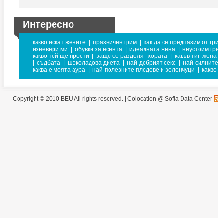
Интересно
какво искат жените
|
празничен грим
|
как да се предпазим от гр
изневери ми
|
обувки за есента
|
идеалната жена
|
неустоим гр
какво той ще прости
|
защо се разделят хората
|
какъв тип жена
|
съдбата
|
шоколадова диета
|
най-добрият секс
|
най-силнит
каква е моята аура
|
най-полезните плодове и зеленчуци
|
какво
Copyright © 2010 BEU All rights reserved. |
Colocation @ Sofia Data Center