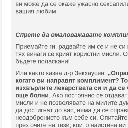
ви може да се окаже ужасно сексапиле
вашия любим.
Спрете да омаловажавате компл
Приемайте ги, радвайте им се и не си 
тях винаги се крият користни мисли. О
бъдете поласкани!
Или както казва д-р Зекхаусен:
„Опра
когато ви направят комплимент? То
изхвърлите лекарствата си и да се 
още болни
. Ако постоянно се отдават
мисли и не позволявате на милите ду
да достигнат до вас, няма да се справ
неодобрението към себе си. Опитайте 
през очите на тези, които наистина ви 