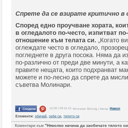
Спрете да се взирате критично в
Според едно проучване хората, кои
в огледалото по-често, изпитват по
отношение към телата си.
„Когато ви
оглеждате често в огледало, прозорец
погледнете в друга посока. Няма да и
по-различно от преди две минути, а к
правите нещата, които подхранват ма
можете и по-лесно да спрете да мислит
съветва Молинари.
12:00 | 05-11-12
Никол
Източник: BeU.bg | Автор:
Елементи:
обичай
,
себе си
,
тялото си
Коментари към
"Няколко начина да заобичате тялото си 