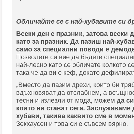
Обличайте се с най-хубавите си д
Всеки ден е празник, затова всеки 
като за празник. Да пазиш най-хуба
само за специални поводи е демоде
Позволете си вие да бъдете специални
най-лесно като се обличате колкото с
така че да ви е кеф, докато дефилира
„Вместо да пазим дрехи, които би тря
вдъхновяват да отслабнем, а всъщнос
тесни и излезли от мода, можем
да си
които ни стават сега. Заслужаваме 
хубави, такива каквито сме в моме
Зекхаусен и това си е съвсем вярно.