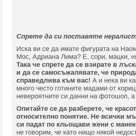
Спрете да си поставяте нералист
Иска ви се да имате фигурата на Нао
Мос, Адриана Лима? Е, сори, мацки, н
Така че спрете да се взирате в лъс
и да се самосъжалявате, че природ
справедлива към вас!
А и нека ви к
много често готините мадами от кори
невероятните си данни на фотошоп, а 
Опитайте се да разберете, че красот
относително понятие. Не всички мъ
си падат по кльощави жени с мане
не говорим, че като нищо някой недос