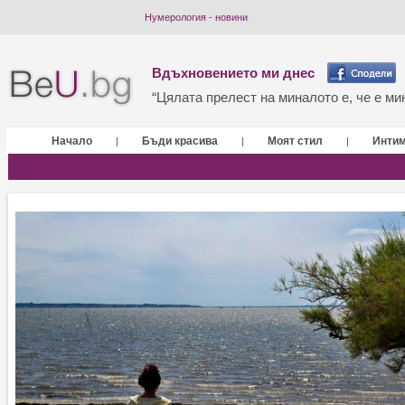
Нумерология - новини
Вдъхновението ми днес
“Цялата прелест на миналото е, че е мин
Начало
Бъди красива
Моят стил
Инти
|
|
|