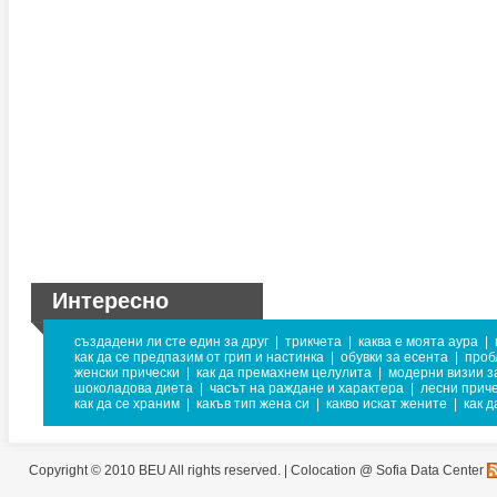
Интересно
създадени ли сте един за друг
|
трикчета
|
каква е моята аура
|
как да се предпазим от грип и настинка
|
обувки за есента
|
проб
женски прически
|
как да премахнем целулита
|
модерни визии з
шоколадова диета
|
часът на раждане и характера
|
лесни прич
как да се храним
|
какъв тип жена си
|
какво искат жените
|
как д
Copyright © 2010 BEU All rights reserved. |
Colocation @ Sofia Data Center