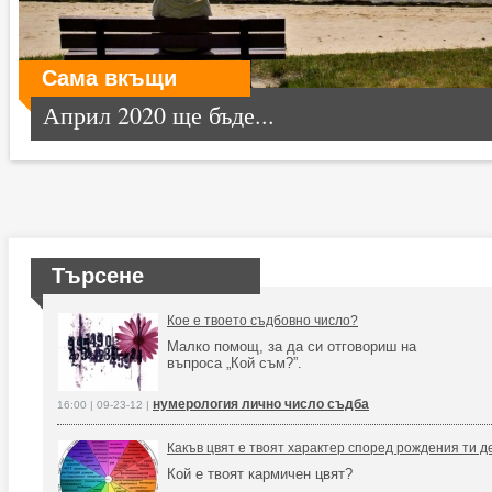
Сама вкъщи
Април 2020 ще бъде...
Търсене
Кое е твоето съдбовно число?
Малко помощ, за да си отговориш на
въпроса „Кой съм?”.
нумерология лично число съдба
16:00 | 09-23-12 |
Какъв цвят е твоят характер според рождения ти д
Кой е твоят кармичен цвят?