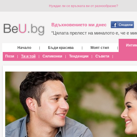
Нуждае ли се връзката ви от разнообразие?
Вдъхновението ми днес
“Цялата прелест на миналото е, че е мин
Инти
Начало
Бъди красива
Моят стил
|
|
|
Пози
Ти и той
Силиконки
Тенденции
Съвети
|
|
|
|
|