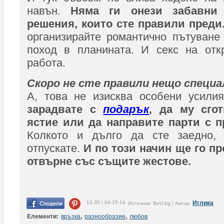
навън.
Няма ги онези забавни
решения, които сте правили преди
организирайте романтично пътуване
поход в планината. И секс на от
работа.
Скоро не сте правили нещо специа
А, това не изисква особени усилия
зарадвате с
подарък
, да му сго
ястие или да направите парти с 
Колкото и дълго да сте заедно,
отпускате.
И по този начин ще го п
отвърне със същите жестове.
12:30 | 04-15-14
Иглика
Източник: BeU.bg | Автор:
Елементи:
връзка
,
разнообразие
,
любов