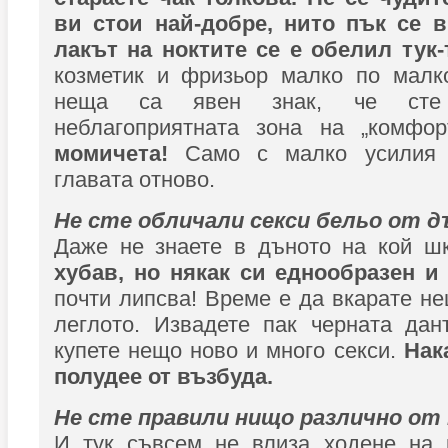
ви стои най-добре, нито пък се в
лакът на ноктите се е обелил тук
козметик и фризьор малко по малко
неща са явен знак, че сте
неблагоприятната зона на „комфо
момичета!
Само с малко усилия 
главата отново.
Не сте обличали секси бельо от д
Даже не знаете в дъното на кой 
хубав, но някак си еднообразен и
почти липсва! Време е да вкарате не
леглото. Извадете пак черната дан
купете нещо ново и много секси.
Нак
полудее от възбуда.
Не сте правили нищо различно от
И тук съвсем не влиза ходене на 