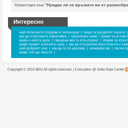
Коментари към
"Нуждае ли се връзката ви от разнообр
Интересно
най-полезните плодове и зеленчуци
|
защо се разделят хората
|
как да спортувате ефективно
|
празничен грим
|
грижи за устнит
каква е моята аура
|
свещени места в България
|
обувки за есен
какво правят успелите хора
|
как да отслабнем през есента и зи
най-добрият секс
|
как да си по-красива
|
изневери ми
|
лесни п
какво той ще прости
|
Copyright © 2010 BEU All rights reserved. |
Colocation @ Sofia Data Center