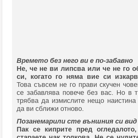
Времето без него ви е по-забавно
Не, че не ви липсва или че не го о
си, когато го няма вие си изкарв
Това съвсем не го прави скучен чове
се забавлява повече без вас. Но в 
трябва да измислите нещо наистина 
да ви сближи отново.
Позанемарили сте външния си вид
Пак се киприте пред огледалото,
стараете чак толкова. Не се чудит