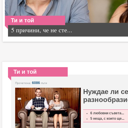
Ти и той
5 причини, че не сте...
Ти и той
6086
Прочетена:
пъти
Нуждае ли се
разнообрази
6 любовни съвета...
5 неща, с които ще...