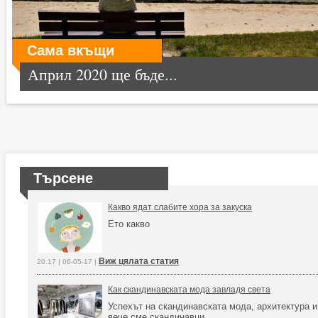
Сама вкъщи
Април 2020 ще бъде...
Търсене
Какво ядат слабите хора за закуска
Ето какво
Виж цялата статия
20:17 | 06-05-17 |
Как скандинавската мода завладя света
Успехът на скандинавската мода, архитектура и
вече сме скандинавци.