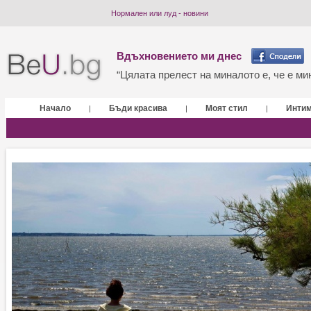
Нормален или луд - новини
Вдъхновението ми днес
“Цялата прелест на миналото е, че е мин
Начало
Бъди красива
Моят стил
Инти
|
|
|