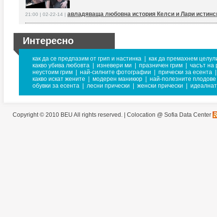
авладяваща любовна история Келси и Лари истинс
21:00 | 02-22-14 |
Интересно
как да се предпазим от грип и настинка
|
как да премахнем целул
какво убива любовта
|
изневери ми
|
празничен грим
|
часът на
неустоим грим
|
най-силните фотографии
|
прически за есента
|
какво искат жените
|
модерен маникюр
|
най-полезните плодове
обувки за есента
|
лесни прически
|
женски прически
|
идеалнат
Copyright © 2010 BEU All rights reserved. |
Colocation @ Sofia Data Center