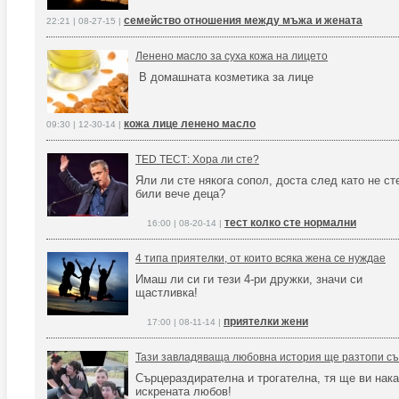
семейство отношения между мъжа и жената
22:21 | 08-27-15 |
Ленено масло за суха кожа на лицето
В домашната козметика за лице
кожа лице ленено масло
09:30 | 12-30-14 |
TED ТЕСТ: Хора ли сте?
Яли ли сте някога сопол, доста след като не ст
били вече деца?
тест колко сте нормални
16:00 | 08-20-14 |
4 типа приятелки, от които всяка жена се нуждае
Имаш ли си ги тези 4-ри дружки, значи си
щастливка!
приятелки жени
17:00 | 08-11-14 |
Тази завладяваща любовна история ще разтопи съ
Сърцераздирателна и трогателна, тя ще ви нака
искрената любов!