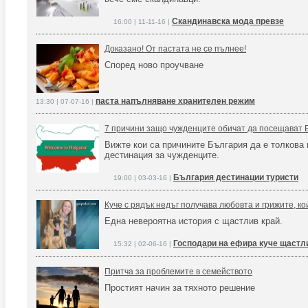
Скандинавска мода превзе
16:00 | 11-11-16 |
Доказано! От пастата не се пълнее!
Според ново проучване
паста напълняване хранителен режим
13:30 | 07-07-16 |
7 причини защо чужденците обичат да посещават 
Вижте кои са причините България да е толкова
дестинация за чужденците.
България дестинации туристи
19:00 | 03-03-16 |
Куче с рядък недъг получава любовта и грижите, к
Една невероятна история с щастлив край.
Господари на ефира куче щастл
15:32 | 02-06-16 |
Притча за проблемите в семейството
Простият начин за тяхното решение