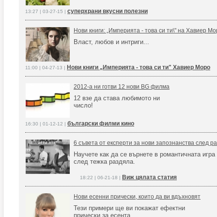
суперхрани вкусни полезни
13:27 | 03-27-15 |
Нови книги: „Империята - това си ти\" на Хавиер М
Власт, любов и интриги...
Нови книги „Империята - това си ти" Хавиер Моро
11:00 | 04-27-13 |
2012-а ни готви 12 нови BG филма
12 взе да става любимото ни
число!
български филми кино
16:30 | 01-12-12 |
6 съвета от експерти за нови запознанства след р
Научете как да се върнете в романтичната игра
след тежка раздяла.
Виж цялата статия
18:22 | 06-21-18 |
Нови есенни прически, които да ви вдъхновят
Тези примери ще ви покажат ефектни
прически за есента.