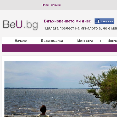
Нови - новини
Вдъхновението ми днес
“Цялата прелест на миналото е, че е мин
Начало
Бъди красива
Моят стил
Инти
|
|
|