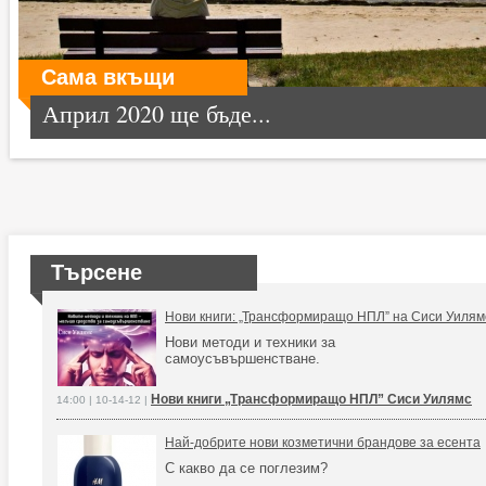
Сама вкъщи
Април 2020 ще бъде...
Търсене
Нови книги: „Трансформиращо НПЛ” на Сиси Уилям
Нови методи и техники за
самоусъвършенстване.
Нови книги „Трансформиращо НПЛ” Сиси Уилямс
14:00 | 10-14-12 |
Най-добрите нови козметични брандове за есента
С какво да се поглезим?