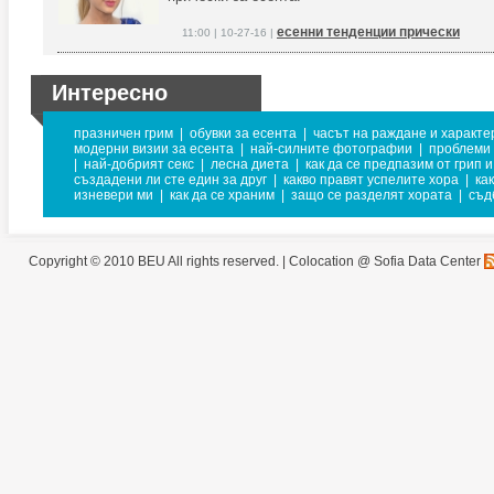
есенни тенденции прически
11:00 | 10-27-16 |
Интересно
празничен грим
|
обувки за есента
|
часът на раждане и характе
модерни визии за есента
|
най-силните фотографии
|
проблеми 
|
най-добрият секс
|
лесна диета
|
как да се предпазим от грип 
създадени ли сте един за друг
|
какво правят успелите хора
|
ка
изневери ми
|
как да се храним
|
защо се разделят хората
|
съд
Copyright © 2010 BEU All rights reserved. |
Colocation @ Sofia Data Center