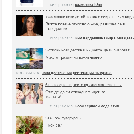
козметика h&m
13:03 | 11-09-15 |
Ужасяващи нови детайли около обира на Ким Кар
Вижте повече относно обира, разиграл се в
Понеделник...
Ким Кардашиян Обир Нови Дета
13:00 | 10-04-16 |
5 стилни нови дестинации, които ще ви очароват
Микс от различни изживявания
нови дестинации дестинации пътуване
16:05 | 04-13-16 |
6 нови сериала, които вдъхновяват стила ни
Откъде да си откраднем идеи за
тоалети!
нови сериали мода стил
21:32 | 10-31-15 |
5+4 нови суперхрани
Кои са?