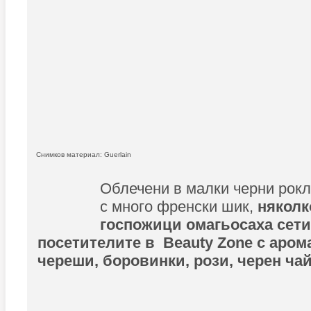
Снимков материал: Guerlain
Облечени в малки черни рокл
с много френски шик,
няколк
госпожици омагьосаха сети
посетителите в Beauty Zone с аром
череши, боровинки, рози, черен ча