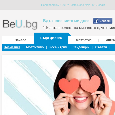
Нови парфюми 2012: Petite Robe Noir на Guerlain
Вдъхновението ми днес
“Цялата прелест на миналото е, че е мин
Бъди красива
Начало
Моят стил
Инти
|
|
|
Козметика
Моето тяло
Коса и грим
Тенденции
Съвети
|
|
|
|
|