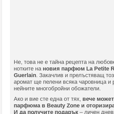
Не, това не е тайна рецепта на любов
нотките на
новия парфюм La Petite R
Guerlain
. Закачлив и прелъстяващ то
аромат ще пелени всяка чаровница и 
нейните многобройни обожатели.
Ако и вие сте една от тях,
вече может
парфюма в Beauty Zone и оторизира
И да получите подарък
– личен дневн