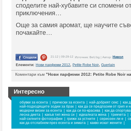
споделите най-хубавите си спомени о
приключения…
Още за самия аромат, ще научите съв
почакайте…
21:12 | 09-29-12
Никол
Източник: BeU.bg | Автор:
Елементи:
Нови парфюми 2012
,
Petite Robe Noir
,
Guerlain
Коментари към
"Нови парфюми 2012: Petite Robe Noir на
Интересно
обувки за есента
|
прически за есента
|
най-добрият секс
|
как 
най-подходящите зодии за брак
|
как да се предпазим от грип и 
модерни визии за есента
|
как да си по-красива
|
как да спортув
лесна диета
|
какъв тип жена си
|
идеалната жена
|
трикчета
|
най-силните фотографии
|
грижи за устните
|
сериозен ли е
|
с
как да отслабнем през есента и зимата
|
какво искат жените
|