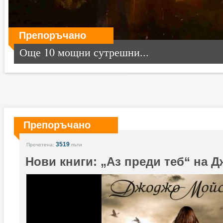
Препоръчано
Още 10 мощни сутрешни...
Препоръчано
3519
Прочетена:
пъти
Нови книги: „Аз преди теб“ на 