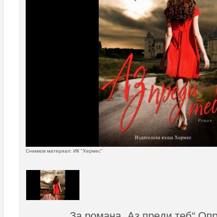
Снимков материал: ИК "Хермес"
За романа „Аз преди теб“ Оп