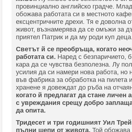
провинциално английско градче. Мла
обожава работата си в местното кафе
ексцентричните дрехи. Тя е доволна о
живот, възнамерява да се омъжи за д
приятел Патрик и да му роди куп деца
Светът й се преобръща, когато нео
работата си.
Наред с безпаричието, 
кара да се чувства безполезна. Лу по
усилия да си намери нова работа, но
във фабрика за обработка на пилета и
хранене я довеждат до ръба на отчаян
когато й предлагат да стане личен 
с увреждания срещу добро заплаща
да опита.
Тридесет и три годишният Уил Трей
пълни шепи от живота.
Той обожава 