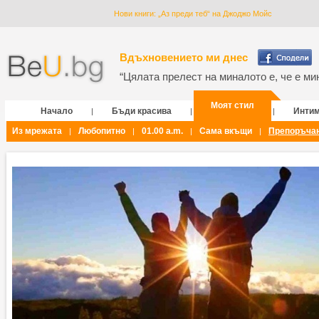
Нови книги: „Аз преди теб“ на Джоджо Мойс
Вдъхновението ми днес
“Цялата прелест на миналото е, че е мин
Моят стил
Начало
Бъди красива
Инти
|
|
|
Из мрежата
Любопитно
01.00 a.m.
Сама вкъщи
Препоръча
|
|
|
|