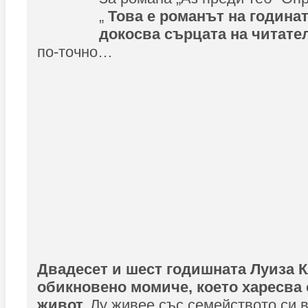
„
Това е романът на годинат
докосва сърцата на читате
по-точно…
Двадесет и шест годишната Луиза К
обикновено момиче, което харесва
живот.
Лу живее със семейството си 