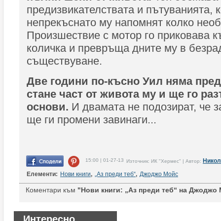
предизвикателствата и пътуванията, 
непрекъснато му напомнят колко необя
Произшествие с мотор го приковава 
количка и превръща дните му в безра
съществуване.
Две години по-късно Уил няма пред
стане част от живота му и ще го ра
основи.
И двамата не подозират, че 
ще ги промени завинаги...
15:00 | 01-27-13
Никол
Източник: ИК "Хермес" | Автор:
Елементи:
Нови книги
,
„Аз преди теб“
,
Джоджо Мойс
Коментари към
"Нови книги: „Аз преди теб“ на Джоджо 
Интересно