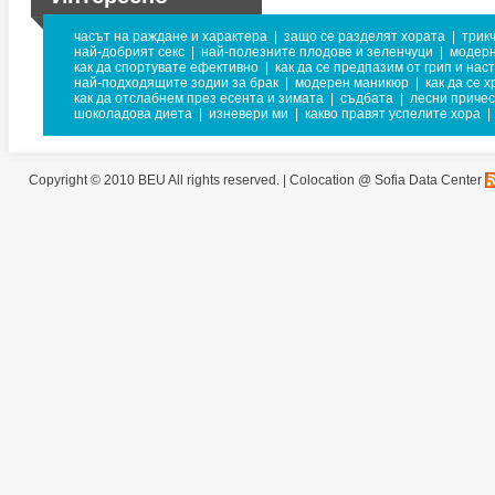
часът на раждане и характера
|
защо се разделят хората
|
трик
най-добрият секс
|
най-полезните плодове и зеленчуци
|
модерн
как да спортувате ефективно
|
как да се предпазим от грип и нас
най-подходящите зодии за брак
|
модерен маникюр
|
как да се 
как да отслабнем през есента и зимата
|
съдбата
|
лесни причес
шоколадова диета
|
изневери ми
|
какво правят успелите хора
|
Copyright © 2010 BEU All rights reserved. |
Colocation @ Sofia Data Center