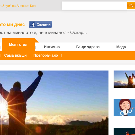
за Зоуи“ на Антония Кер
то ми днес
т на миналото е, че е минало.” - Оскар...
Моят стил
Интимно
Бъди здрава
Мода
|
|
|
|
Сама вкъщи
Препоръчано
|
|
|