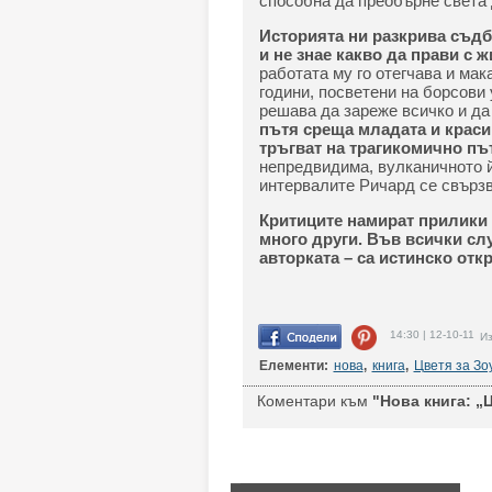
способна да преобърне света 
Историята ни разкрива съдба
и не знае какво да прави с ж
работата му го отегчава и мак
години, посветени на борсови
решава да зареже всичко и да
пътя среща младата и краси
тръгват на трагикомично п
непредвидима, вулканичното й
интервалите Ричард се свързва
Критиците намират прилики 
много други. Във всички слу
авторката – са истинско откр
14:30 | 12-10-11
Из
Елементи:
нова
,
книга
,
Цветя за Зо
Коментари към
"Нова книга: „Ц