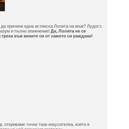
 да причини една истинска Лолита на мъж? Лудост,
разум и пълно опиянение!
Да, Лолита не се
 греха във вените си от самото си раждане!
, откриваме точно тази изкусителка, която е