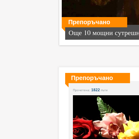
Препоръчано
Още 10 мощни сутрешни
Препоръчано
1822
Прочетена:
пъти