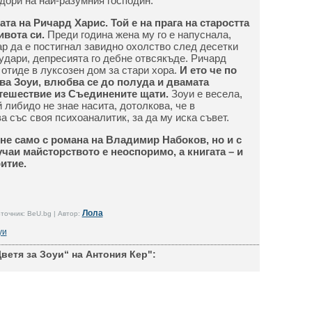
дори на най-разумния господин.
та на Ричард Харис. Той е на прага на старостта
ивота си.
Преди година жена му го е напуснала,
ар да е постигнал завидно охолство след десетки
 удари, депресията го дебне отвсякъде. Ричард
 отиде в луксозен дом за стари хора.
И ето че по
ва Зоуи, влюбва се до полуда и двамата
ътешествие из Съединените щати.
Зоуи е весела,
 либидо не знае насита, дотолкова, че в
 със своя психоаналитик, за да му иска съвет.
не само с романа на Владимир Набоков, но и с
чаи майсторството е неоспоримо, а книгата – и
итие.
Лола
точник: BeU.bg | Автор:
уи
ветя за Зоуи“ на Антония Кер":