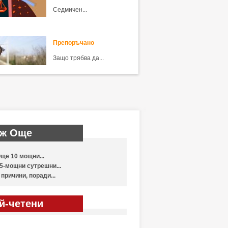
Седмичен...
Препоръчано
Защо трябва да...
ж Още
ще 10 мощни...
5-мощни сутрешни...
 причини, поради...
й-четени