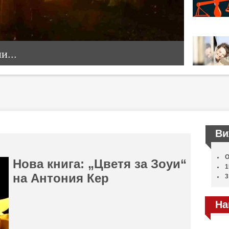
...
Ви
О
Нова книга: „Цветя за Зоуи“
1
на Антония Кер
3
На