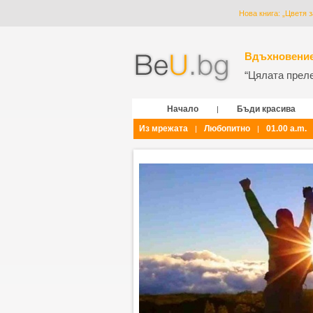
Нова книга: „Цветя 
Вдъхновение
“Цялата прелес
Начало
Бъди красива
|
Из мрежата
Любопитно
01.00 a.m.
|
|