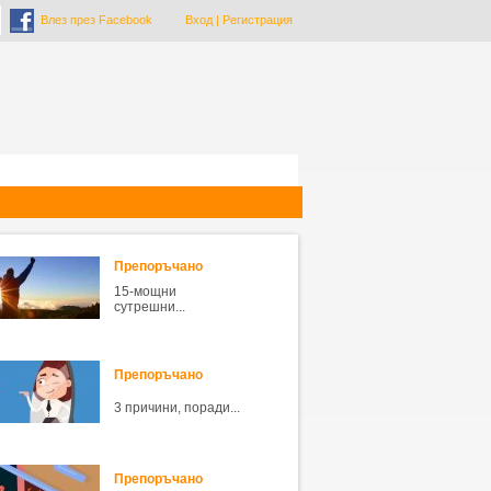
Влез през Facebook
Вход
|
Регистрация
Препоръчано
15-мощни
сутрешни...
Препоръчано
3 причини, поради...
Препоръчано