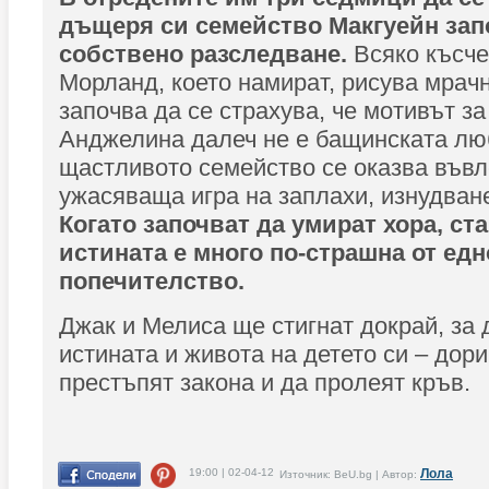
дъщеря си семейство Макгуейн зап
собствено разследване.
Всяко късче
Морланд, което намират, рисува мрач
започва да се страхува, че мотивът з
Анджелина далеч не е бащинската лю
щастливото семейство се оказва въвл
ужасяваща игра на заплахи, изнудван
Когато започват да умират хора, ста
истината е много по-страшна от едн
попечителство.
Джак и Мелиса ще стигнат докрай, за 
истината и живота на детето си – дори
престъпят закона и да пролеят кръв.
19:00 | 02-04-12
Лола
Източник: BeU.bg | Автор: