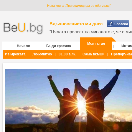
Нова книга: „Три седмици да се сбогуваш”
Вдъхновението ми днес
“Цялата прелест на миналото е, че е мин
Моят стил
Начало
Бъди красива
Инти
|
|
|
Из мрежата
Любопитно
01.00 a.m.
Сама вкъщи
Препоръча
|
|
|
|