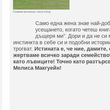
Снимков материал: stock.xchng
Само една жена знае най-доб
усещането, когато четеш книг
дъщеря ми”. Дори и да не си 
инстинкта в себе си и подобни истори
трогват.
Истината е, че ние, дамите,
жертваме всичко заради семействот
като лъвиците! Точно като разтърс
Мелиса Макгуейн!