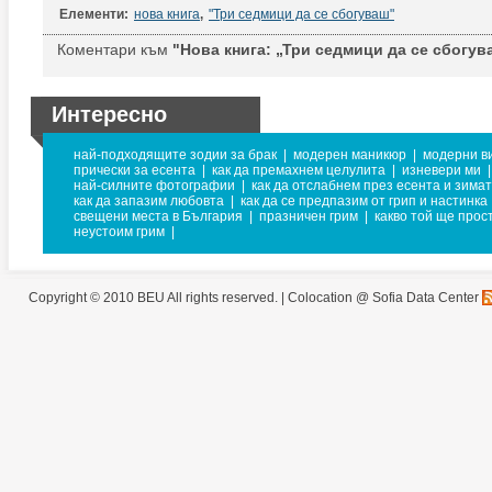
Елементи:
нова книга
,
"Три седмици да се сбогуваш"
Коментари към
"Нова книга: „Три седмици да се сбогув
Интересно
най-подходящите зодии за брак
|
модерен маникюр
|
модерни в
прически за есента
|
как да премахнем целулита
|
изневери ми
|
най-силните фотографии
|
как да отслабнем през есента и зима
как да запазим любовта
|
как да се предпазим от грип и настинка
свещени места в България
|
празничен грим
|
какво той ще прос
неустоим грим
|
Copyright © 2010 BEU All rights reserved. |
Colocation @ Sofia Data Center