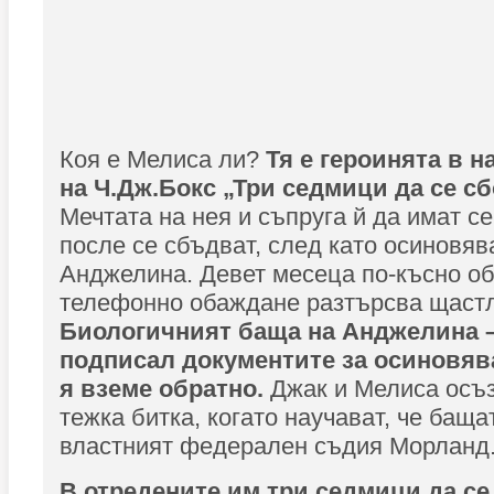
Коя е Мелиса ли?
Тя е героинята в н
на Ч.Дж.Бокс „Три седмици да се с
Мечтата на нея и съпруга й да имат с
после се сбъдват, след като осиновяв
Анджелина. Девет месеца по-късно об
телефонно обаждане разтърсва щастл
Биологичният баща на Анджелина – 
подписал документите за осиновява
я вземе обратно.
Джак и Мелиса осъзн
тежка битка, когато научават, че баща
властният федерален съдия Морланд
В отредените им три седмици да се