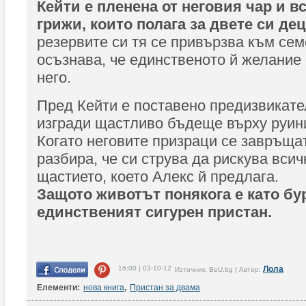
Кейти е пленена от неговия чар и в
грижи, които полага за двете си де
резервите си тя се привързва към сем
осъзнава, че единственото й желание 
него.
Пред Кейти е поставено предизвикате
изгради щастливо бъдеще върху руин
Когато неговите призраци се завръщат
разбира, че си струва да рискува всич
щастието, което Алекс й предлага.
Защото животът понякога е като бу
единственият сигурен пристан.
16:00 | 03-10-12
Лола
Източник: BeU.bg | Автор:
Елементи:
нова книга
,
Пристан за двама