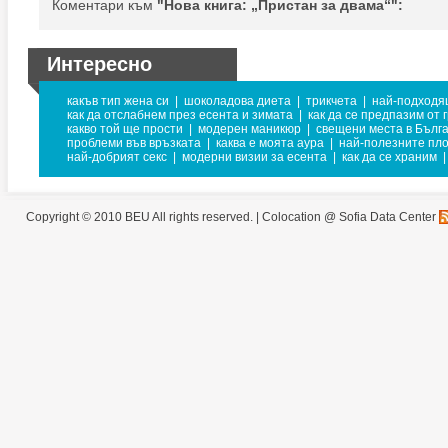
Коментари към
"Нова книга: „Пристан за двама“":
Интересно
какъв тип жена си
|
шоколадова диета
|
трикчета
|
най-подходя
как да отслабнем през есента и зимата
|
как да се предпазим от 
какво той ще прости
|
модерен маникюр
|
свещени места в Бълг
проблеми във връзката
|
каква е моята аура
|
най-полезните пло
най-добрият секс
|
модерни визии за есента
|
как да се храним
|
Copyright © 2010 BEU All rights reserved. |
Colocation @ Sofia Data Center