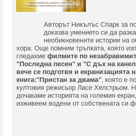
Авторът Никълъс Спарк за п
доказва умението си да разк
необикновените истории на 
хора. Още помним тръпката, която из
гледахме
филмите по незабравимит
"Последна песен" и "С дъх на канела
вече се подготвя и екранизацията 
книга:"Пристан за двама"
, която е 
култовия режисьор Ласе Хелстрьом. Н
дочакаме историята на големия екран,
изживеем водени от собствената си 