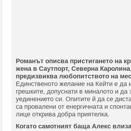
Романът описва пристигането на к
жена в Саутпорт, Северна Каролина
предизвиква любопитството на мес
Единственото желание на Кейти е да и
грешките, допуснати в миналото и да 
уединението си. Опитите й да се дист
са провалени от енергичната и спонта
лице открива добра приятелка.
Когато самотният баща Алекс влиза