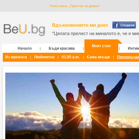
Нова книга: „Пристан за двама“
Вдъхновението ми днес
“Цялата прелест на миналото е, че е мин
Моят стил
Начало
Бъди красива
Инти
|
|
|
Из мрежата
Любопитно
01.00 a.m.
Сама вкъщи
Препоръча
|
|
|
|