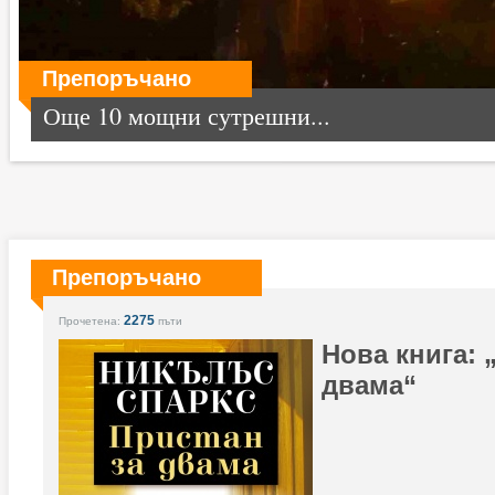
Препоръчано
Още 10 мощни сутрешни...
Препоръчано
2275
Прочетена:
пъти
Нова книга: 
двама“