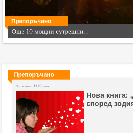
Препоръчано
Още 10 мощни сутрешни...
Препоръчано
3329
Прочетена:
пъти
Нова книга: 
според зоди