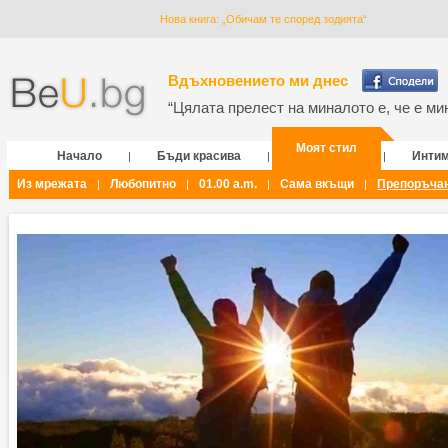
Нова книга: „Обичам те според зодията“
Вдъхновението ми днес
“Цялата прелест на миналото е, че е мин
Моят стил
Начало
Бъди красива
Инти
|
|
|
Из мрежата
Любопитно
01.00 a.m.
Сама вкъщи
Препоръча
|
|
|
|