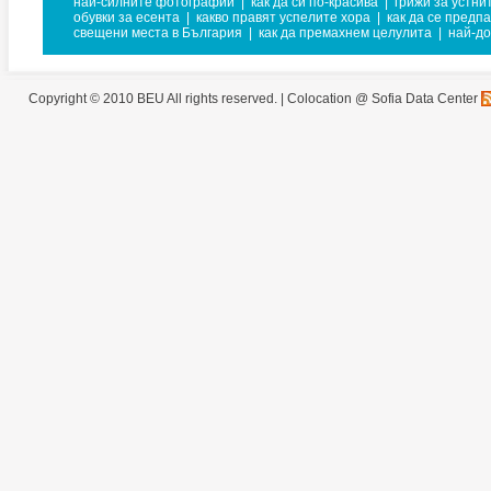
най-силните фотографии
|
как да си по-красива
|
грижи за устни
обувки за есента
|
какво правят успелите хора
|
как да се предпа
свещени места в България
|
как да премахнем целулита
|
най-до
Copyright © 2010 BEU All rights reserved. |
Colocation @ Sofia Data Center