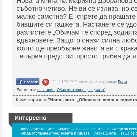
Новата книга на Марияна Добранова 
съботно четиво. Не ви се излиза, но с
малко самотна? Е, спрете да пращат
бившите си гаджета. Настанете се удо
разлистете „Обичам те според зодията
вдъхновете. Защото онази силна любо
която ще преобърне живота ви с крака
тепърва предстои, просто трябва да я
15:55 | 01-07-12
Лола
Източник: BeU.bg | Автор:
Елементи:
нова книга„Обичам те според зодията“
Коментари към
"Нова книга: „Обичам те според зодията
Интересно
какво искат жените
|
модерни визии за есента
|
прически за есе
как да отслабнем през есента и зимата
|
лесна диета
|
защо се 