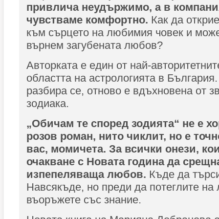
привлича неудържимо, а в компания
чувстваме комфортно.
Как да откри
към сърцето на любимия човек и може
върнем загубената любов?
Авторката е един от най-авторитетнит
областта на астрологията в България.
разбира се, отново е вдъхновена от з
зодиака.
„Обичам те според зодията“ не е хо
розов роман, нито чиклит, но е точн
вас, момичета. За всички онези, ко
очакване с Новата година да срещн
изпепеляваща любов.
Къде да търс
Навсякъде, но преди да потеглите на 
въоръжете със знание.