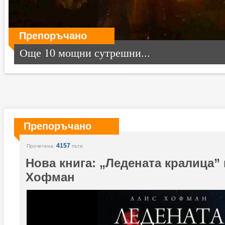
Препоръчано
Още 10 мощни сутрешни...
Препоръчано
4157
Прочетена:
пъти
Нова книга: „Ледената кралица”
Хофман