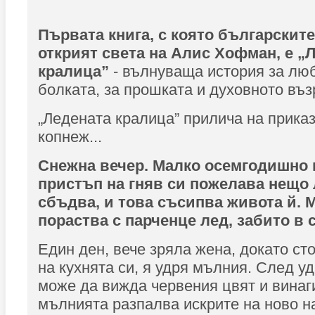
Първата книга, с която българскит
открият света на Алис Хофман, е „
кралица”
- вълнуваща история за люб
болката, за прошката и духовното въ
„Ледената кралица” прилича на приказк
копнеж...
Снежна вечер. Малко осемгодишно
пристъп на гняв си пожелава нещо 
сбъдва, и това съсипва живота й.
пораства с парченце лед, забито в 
Един ден, вече зряла жена, докато ст
на кухнята си, я удря мълния. След уд
може да вижда червения цвят и винаги
мълнията разпалва искрите на ново н