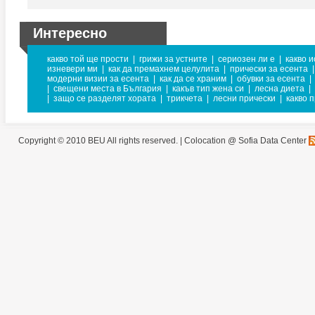
Интересно
какво той ще прости
|
грижи за устните
|
сериозен ли е
|
какво 
изневери ми
|
как да премахнем целулита
|
прически за есента
|
модерни визии за есента
|
как да се храним
|
обувки за есента
|
|
свещени места в България
|
какъв тип жена си
|
лесна диета
|
|
защо се разделят хората
|
трикчета
|
лесни прически
|
какво 
Copyright © 2010 BEU All rights reserved. |
Colocation @ Sofia Data Center