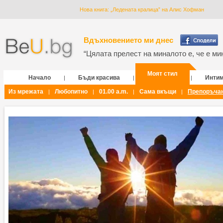
Нова книга: „Ледената кралица” на Алис Хофман
Вдъхновението ми днес
“Цялата прелест на миналото е, че е мин
Моят стил
Начало
Бъди красива
Инти
|
|
|
Из мрежата
Любопитно
01.00 a.m.
Сама вкъщи
Препоръча
|
|
|
|