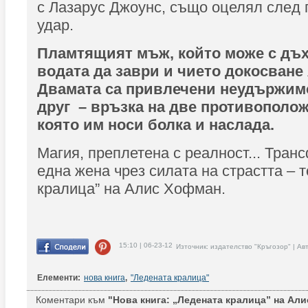
с Лазарус Джоунс, също оцелял след
удар.
Пламтящият мъж, който може с дъх
водата да заври и чието докосване 
Двамата са привлечени неудържим
друг – връзка на две противополож
която им носи болка и наслада.
Магия, преплетена с реалност... Тра
една жена чрез силата на страстта – 
кралица” на Алис Хофман.
15:10 | 06-23-12
Източник: издателство "Кръгозор" | Ав
Елементи:
нова книга
,
"Ледената кралица"
Коментари към
"Нова книга: „Ледената кралица” на Ал