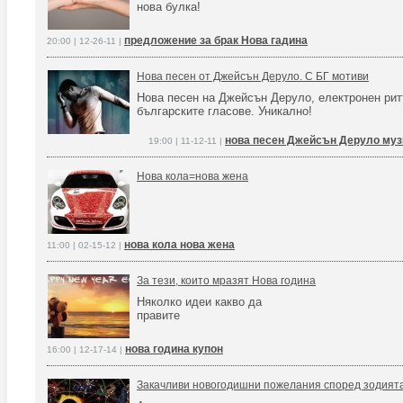
нова булка!
предложение за брак Нова гадина
20:00 | 12-26-11 |
Нова песен от Джейсън Деруло. С БГ мотиви
Нова песен на Джейсън Деруло, електронен рит
българските гласове. Уникално!
нова песен Джейсън Деруло муз
19:00 | 11-12-11 |
Нова кола=нова жена
нова кола нова жена
11:00 | 02-15-12 |
За тези, които мразят Нова година
Няколко идеи какво да
правите
нова година купон
16:00 | 12-17-14 |
Закачливи новогодишни пожелания според зодият