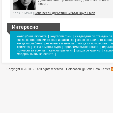
песен.
нова песен Джъстин Бийбър Boyz II Men
16:33 | 11-25-11 |
Интересно
какво убива любовта
|
неустоим грим
|
създадени ли сте един за
как да се предпазим от грип и настинка
|
защо се разделят хорат
как да отслабнем през есента и зимата
|
как да си по-красива
|
к
трикчета
|
каква е моята аура
|
проблеми във връзката
|
идеалн
прически за есента
|
женски прически
|
как да се храним
|
серио
модерни визии за есента
|
Copyright © 2010 BEU All rights reserved. |
Colocation @ Sofia Data Center