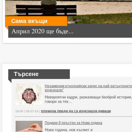
Сама вкъщи
Април 2020 ще бъде...
Търсене
Незаменим етнографски запис на най-затънтените 
изчезнали”
Невероятни кадри, разказващи безброй истории,
говори за тях...
племена преди да са изчезнали диваци
18:00 | 03-27-14 |
Подари й пръстен за Нова година
Нова година, нов късмет и