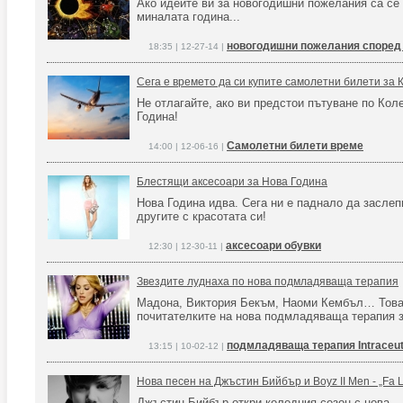
Ако идеите ви за новогодишни пожелания са се
миналата година...
новогодишни пожелания според
18:35 | 12-27-14 |
Сега е времето да си купите самолетни билети за 
Не отлагайте, ако ви предстои пътуване по Кол
Година!
Самолетни билети време
14:00 | 12-06-16 |
Блестящи аксесоари за Нова Година
Нова Година идва. Сега ни е паднало да засле
другите с красотата си!
аксесоари обувки
12:30 | 12-30-11 |
Звездите луднаха по нова подмладяваща терапия
Мадона, Виктория Бекъм, Наоми Кембъл… Това 
почитателките на нова подмладяваща терапия 
подмладяваща терапия Intraceut
13:15 | 10-02-12 |
Нова песен на Джъстин Бийбър и Boyz II Men - „Fa L
Джъстин Бийбър откри коледния сезон с нова