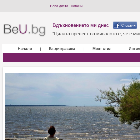
Нова диета - новини
Вдъхновението ми днес
“Цялата прелест на миналото е, че е мин
Начало
Бъди красива
Моят стил
Инти
|
|
|