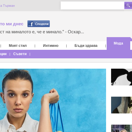
ма Търман
то ми днес
т на миналото е, че е минало.” - Оскар...
Мода
Моят стил
Интимно
Бъди здрава
|
|
|
|
нции
Съвети
|
|