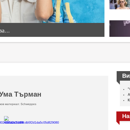
а...
Ви
"
 Ума Търман
А
К
ков материал: Schweppes
На