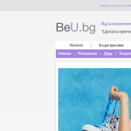
Новата страст на У
Вдъхновение
“Цялата прелес
Начало
Бъди красива
|
Новини
Попадения
Лица
Тенде
|
|
|