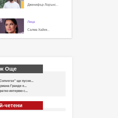
Дженифър Лорънс...
Лица
Салма Хайек...
ж Още
Converse" ще пусне...
риана Гранде е...
ратко интервю с...
й-четени