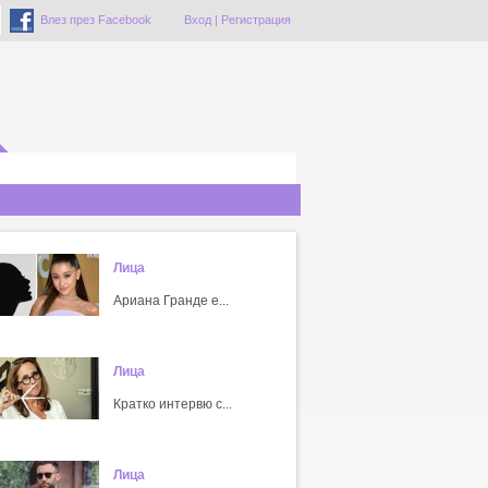
Влез през Facebook
Вход
|
Регистрация
Лица
Ариана Гранде е...
Лица
Кратко интервю с...
Лица