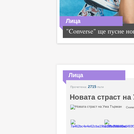
Лица
"Converse" ще пусне нов
Лица
2715
Прочетена:
пъти
Новата страст на
Сним