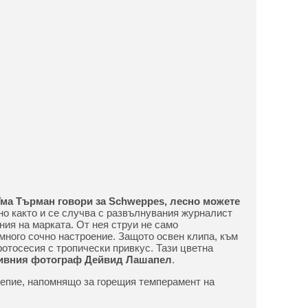
 Ума Търман говори за Schweppes, лесно можете
чно както и се случва с развълнувания журналист
ния на марката. От нея струи не само
 много сочно настроение. Защото освен клипа, към
фотосесия с тропически привкус. Тази цветна
ивния фотограф Дейвид Лашапел
.
лепие, напомнящо за горещия темперамент на