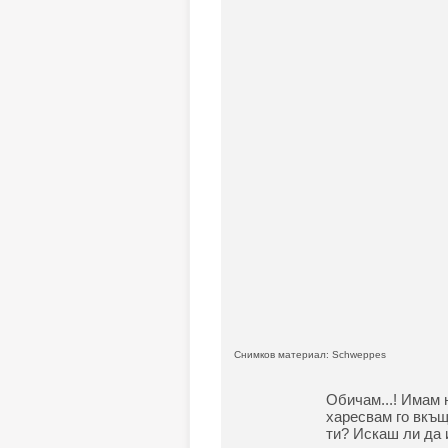
Снимков материал: Schweppes
Обичам...! Имам 
харесвам го вкъщи
ти? Искаш ли да 