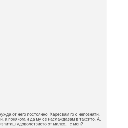
нужда от него постоянно! Харесвам го с непознати,
, а понякога и да му се наслаждавам в таксито. А,
изпиташ удоволствието от малко... с мен?