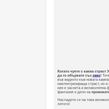
Когато чуете с каква страст
да го объркате със
секс
! То
във видеото към новата кампа
наелектризираща страст, но и
нея е заснета и великолепна 
фантазия е дело на
провокат
Насладете се на това велико
лятото!