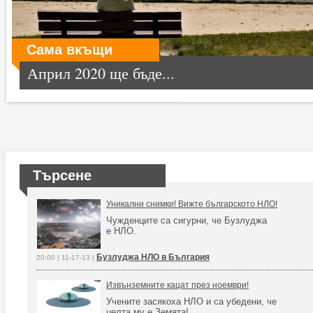
Сама вкъщи
Април 2020 ще бъде...
Търсене
Уникални снимки! Вижте българското НЛО!
Чужденците са сигурни, че Бузлуджа
е НЛО.
Бузлуджа НЛО в България
20:00 | 11-17-13 |
Извънземните кацат през ноември!
Учените засякоха НЛО и са убедени, че
целта му е Земята!