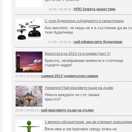
НЛО Земята нашествие
21:00 | 09-30-11 |
С тези будилници събуждането е гарантирано
Ако мислите, че нищо не е в състояние да ви с
тези будилници.
най ефикасните будилници
07:30 | 10-20-11 |
Красотата на 2013-та в снимки (част 1)
Красота, незабравими моменти и стоплящи
сърцето кадри!
снимки 2013 удивителни снимки
17:30 | 12-22-13 |
Уникално! Най-красивите къщи на дърво
Някога виждали ли сте такава
красота?
най-красивите къщи на дърво
15:00 | 09-06-13 |
1 милион обезщетение, ако ви отвлекат извънземн
Вече има и застраховка срещу атака на