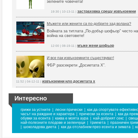
зелените човечета!
застраховка срещу извънземни
19:30 | 10-13-11 |
Мъжете или жените са по-добрите зад волана?
Войната за титлата „По-добър шофьор” често н
война на световете!
мъже жени шофьор
12:00 | 08-19-11 |
И все пак извънземните съществуват!
ФБР разсекрети „Досиетата X”.
извънземни нло досиетата x
11:52 | 04-12-11 |
Интересно
грижи за устните
|
лесни прически
|
как да спортувате ефективн
часът на раждане и характера
|
прически за есента
|
как да пре
обувки за есента
|
каква е моята аура
|
най-добрият секс
|
свещ
най-полезните плодове и зеленчуци
|
трикчета
|
празничен грим
|
шоколадова диета
|
как да отслабнем през есента и зимата
|
к