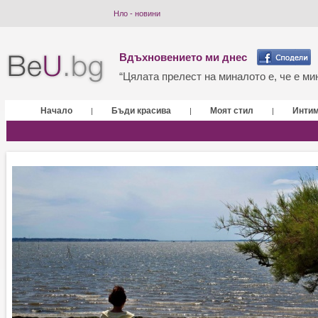
Нло - новини
Вдъхновението ми днес
“Цялата прелест на миналото е, че е мин
Начало
Бъди красива
Моят стил
Инти
|
|
|