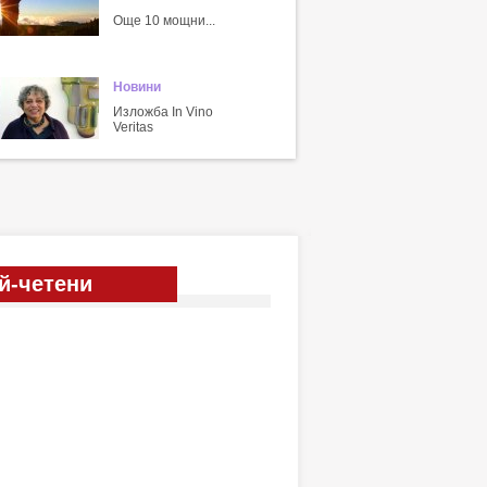
Още 10 мощни...
Новини
Изложба In Vino
Veritas
й-четени