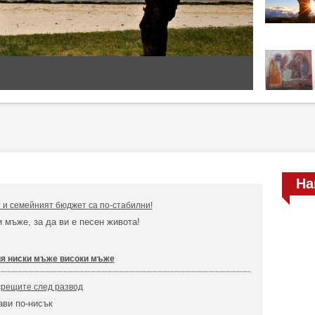
На
 и семейният бюджет са по-стабилни!
 мъже, за да ви е песен живота!
ия ниски мъже високи мъже
срещите след развод
ави по-нисък