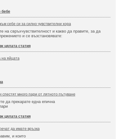
 бебе
към себе си за силно чувствителни хора
те на свръхчувствителност и какво да правите, за да
режението и се възстановявате:
ж цялата статия
 на яйцата
ва
ви спестят много пари от лятното пътуване
те да прекарате една епична
пари
ж цялата статия
пречат да имате връзка
авим, и които