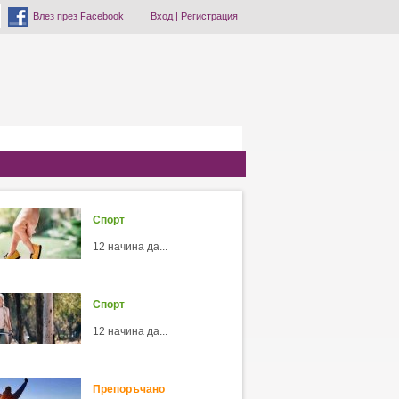
Влез през Facebook
Вход
|
Регистрация
Спорт
12 начина да...
Спорт
12 начина да...
Препоръчано