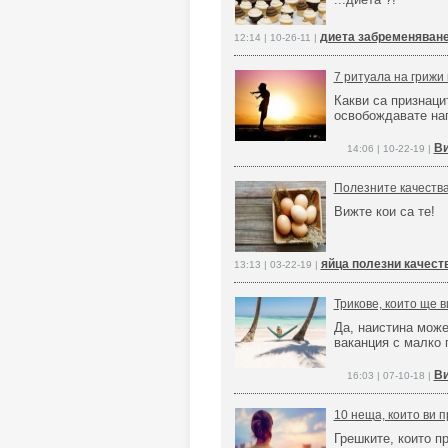
диета забременяване
12:14 | 10-26-11 |
7 ритуала на грижи 
Какви са признаци
освобождавате нап
Ви
14:06 | 10-22-19 |
Полезните качества
Вижте кои са те!
яйца полезни качест
13:13 | 03-22-19 |
Трикове, които ще 
Да, наистина може
ваканция с малко 
Ви
16:03 | 07-10-18 |
10 неща, които ви 
Грешките, които пр