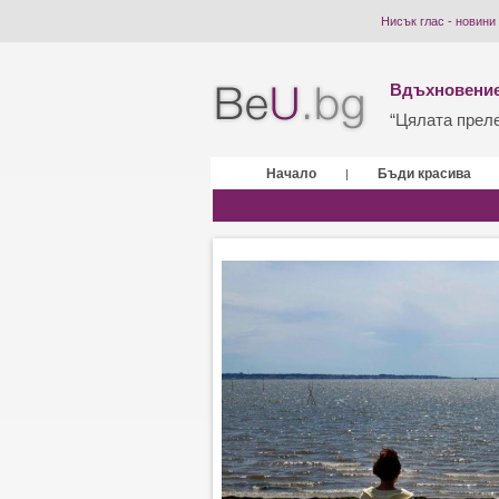
Нисък глас - новини
Вдъхновение
“Цялата прелес
Начало
Бъди красива
|