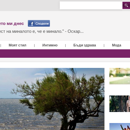
то ми днес
т на миналото е, че е минало.” - Оскар...
Моят стил
Интимно
Бъди здрава
Мода
|
|
|
|