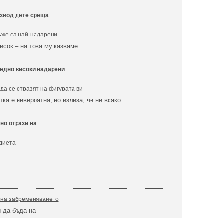
звод дете среща
ъже са най-надарени
висок – на това му казваме
едно високи надарени
 да се отразят на фигурата ви
ка е невероятна, но излиза, че не всяко
но отрази на
диета
 на забременяването
 да бъда на