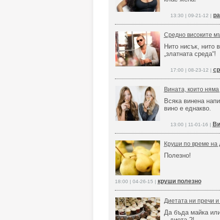
ра
13:30 | 09-21-12 |
Средно високите м
Нито нисък, нито 
„златната среда“!
ср
17:00 | 08-23-12 |
Вината, които няма
Всяка винена напит
вино е еднакво.
Ви
13:00 | 11-01-16 |
Круши по време на 
Полезно!
круши полезно
18:00 | 04-26-15 |
Диетата ни пречи и
Да бъда майка или
...диета ?!