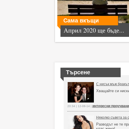
Сама вкъщи
Април 2020 ще бъде...
Търсене
С нисък мъж бракът
Хващайте си ниски
интересни проучван
20:34 | 12-08-14 |
Няколко съвета за 
Разводът не те пр
клас жена!