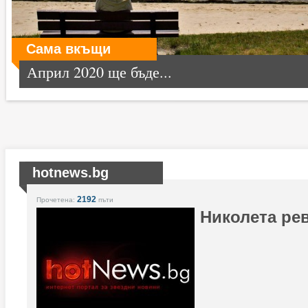
Сама вкъщи
Април 2020 ще бъде...
hotnews.bg
2192
Прочетена:
пъти
Николета ре