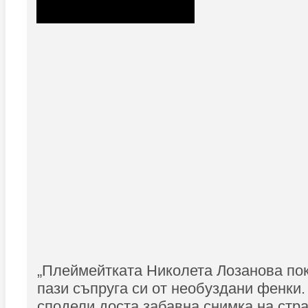
„Плеймейтката Николета Лозанова пок
пази съпруга си от необуздани фенки
сподели доста забавна снимка на стра