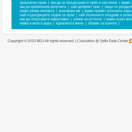
празничен грим
|
как да се предпазим от грип и настинка
|
какво
как да премахнем целулита
|
най-добрият секс
|
защо се раздел
какво убива любовта
|
изневери ми
|
какво правят успелите хора
най-подходящите зодии за брак
|
най-полезните плодове и зеле
как да спортувате ефективно
|
грижи за устните
|
какво искат же
каква е моята аура
|
идеалната жена
|
обувки за есента
|
Copyright © 2010 BEU All rights reserved. |
Colocation @ Sofia Data Center