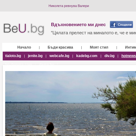
Николета ревнува Валери
Вдъхновението ми днес
“Цялата прелест на миналото е, че е мин
Начало
Бъди красива
Моят стил
Инти
|
|
|
tialoto.bg
jenite.bg
webcafe.bg
kadebg.com
div.bg
hotnews
|
|
|
|
|
bg-damma.com
dama.bg
|
|