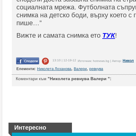
социалната мрежа. Футболната съпру
снимка на детско боди, върху което с
пише…”
Вижте и самата снимка ето
ТУК
!
13:10 | 12-19-12
Никол
Източник: hotnews.bg | Автор:
Елементи:
Николета Лозанова
,
Валери
,
ревнува
Коментари към
"Николета ревнува Валери ":
Интересно