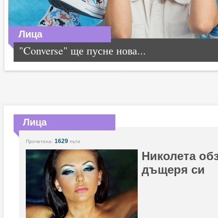
Лица
"Converse" ще пусне нова...
Лица
1629
Прочетена:
пъти
Николета обз
дъщеря си