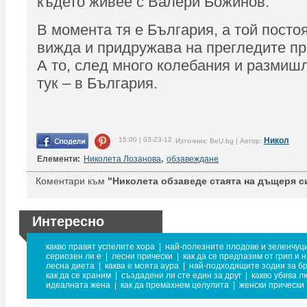
където живее с Валери Божинов.
В момента тя е България, а той постоя
вижда и придружава на прегледите пр
А то, след много колебания и размиш
тук – в България.
15:00 | 03-23-12
Никол
Източник: BeU.bg | Автор:
Елементи:
Николета Лозанова
,
обзавеждане
Коментари към
"Николета обзаведе стаята на дъщеря с
Интересно
какво правят успелите хора
|
най-полезните плодове и зеленчуц
сериозен ли е
|
лесни прически
|
как да се предпазим от грип и 
лесна диета
|
каква е моята аура
|
най-подходящите зодии за б
как да се храним
|
създадени ли сте един за друг
|
какво убива л
идеалната жена
|
как да премахнем целулита
|
женски прически