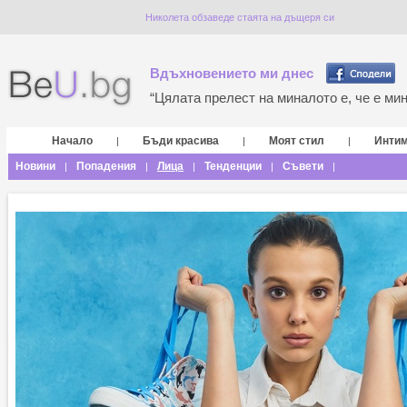
Николета обзаведе стаята на дъщеря си
Вдъхновението ми днес
“Цялата прелест на миналото е, че е мина
Начало
Бъди красива
Моят стил
Инти
|
|
|
Новини
Попадения
Лица
Тенденции
Съвети
|
|
|
|
|