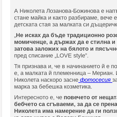
А Николета Лозанова-Божинова е нап
стане майка и както разбираме, вече 
детската стая за малката си дъщеричк
„
Не исках да бъде традиционно роз
момиченце, а държах да е стилна и
затова заложих на бялото и пясъчн
пред списание „LOVE style”.
Тя признава и, че в начинанието й е п
е, а малката й племенница – Мериан.
Николета наскоро засне
фотосесия
з
марка за бебешка козметика.
Интересното е, че
повечето от нещата
бебчето са сгъваеми, за да се прена
Николета има намерение да ги полз