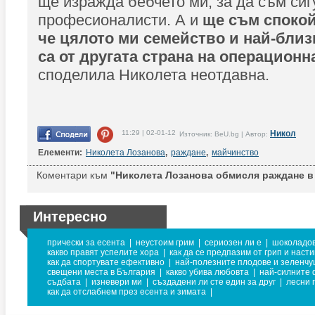
ще изражда бебчето ми, за да съм сиг
професионалисти. А и
ще съм спокой
че цялото ми семейство и най-близ
са от другата страна на операционн
споделила Николета неотдавна.
11:29 | 02-01-12
Никол
Източник: BeU.bg | Автор:
Елементи:
Николета Лозанова
,
раждане
,
майчинство
Коментари към
"Николета Лозанова обмисля раждане в 
Интересно
прически за есента
|
неустоим грим
|
сериозен ли е
|
шоколадов
какво правят успелите хора
|
как да се предпазим от грип и наст
как да спортувате ефективно
|
най-полезните плодове и зеленчу
свещени места в България
|
какво убива любовта
|
най-силните
съдбата
|
изневери ми
|
създадени ли сте един за друг
|
лесни 
как да отслабнем през есента и зимата
|