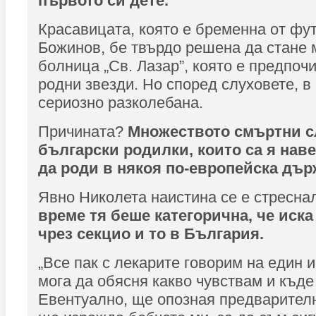
първото си дете.
Красавицата, която е бременна от фу
Божинов, бе твърдо решена да стане 
болница „Св. Лазар”, която е предпоч
родни звезди. Но според слуховете, в
сериозно разколебана.
Причината?
Множеството смъртни с
български родилки, които са я нав
да роди в някоя по-европейска дър
Явно Николета наистина се е стресна
време тя беше категорична, че иска
чрез секцио и то в България.
„Все пак с лекарите говорим на един 
мога да обясня какво чувствам и къде
Евентуално, ще опозная предварителн