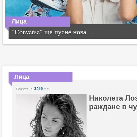
Лица
"Converse" ще пусне нова...
Лица
3459
Прочетена:
пъти
Николета Ло
раждане в ч