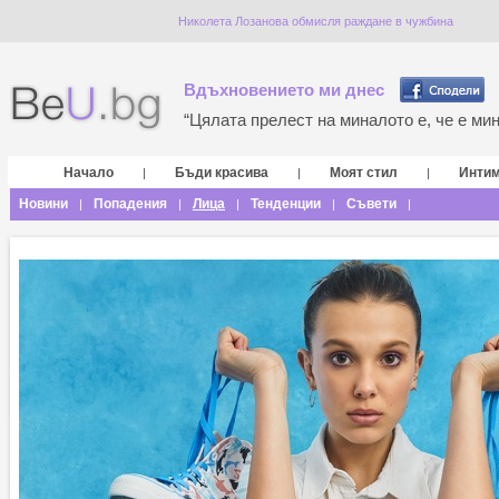
Николета Лозанова обмисля раждане в чужбина
Вдъхновението ми днес
“Цялата прелест на миналото е, че е мина
Начало
Бъди красива
Моят стил
Инти
|
|
|
Новини
Попадения
Лица
Тенденции
Съвети
|
|
|
|
|