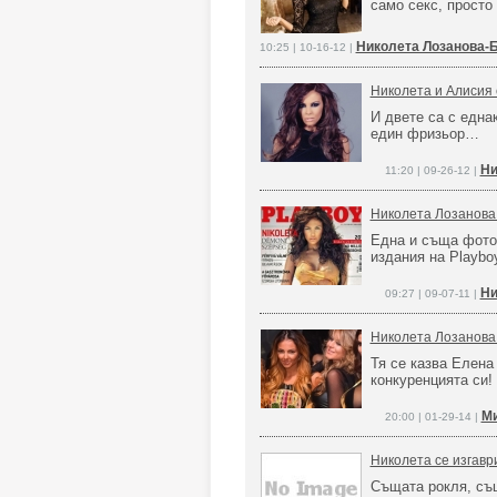
само секс, просто
Николета Лозанова-
10:25 | 10-16-12 |
Николета и Алисия 
И двете са с една
един фризьор…
Ни
11:20 | 09-26-12 |
Николета Лозанова 
Една и съща фотос
издания на Playbo
Ни
09:27 | 09-07-11 |
Николета Лозанова
Тя се казва Елена
конкуренцията си!
Ми
20:00 | 01-29-14 |
Николета се изгавр
Същата рокля, съ