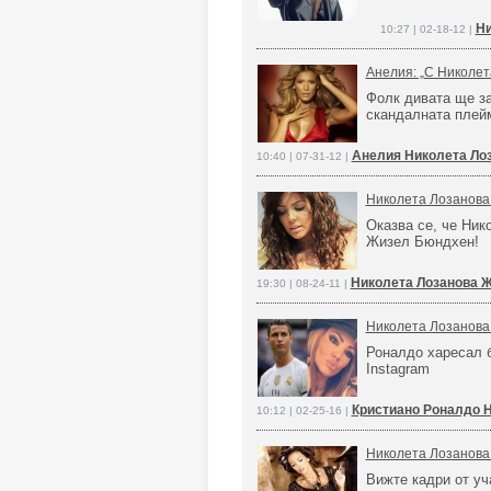
Ни
10:27 | 02-18-12 |
Анелия: „С Николет
Фолк дивата ще за
скандалната плей
Анелия Николета Ло
10:40 | 07-31-12 |
Николета Лозанова 
Оказва се, че Ник
Жизел Бюндхен!
Николета Лозанова 
19:30 | 08-24-11 |
Николета Лозанова
Роналдо харесал б
Instagram
Кристиано Роналдо Н
10:12 | 02-25-16 |
Николета Лозанова 
Вижте кадри от уч