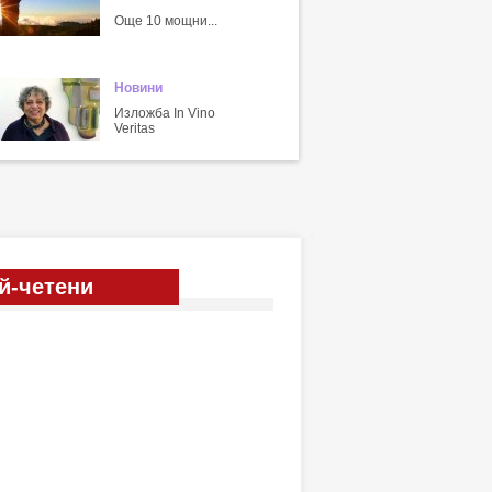
Още 10 мощни...
Новини
Изложба In Vino
Veritas
й-четени