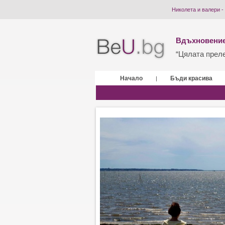
Николета и валери -
Вдъхновение
“Цялата прелес
Начало
Бъди красива
|