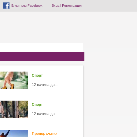
Влез през Facebook
Вход
|
Регистрация
Спорт
12 начина да...
Спорт
12 начина да...
Препоръчано