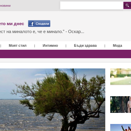
 новини
то ми днес
т на миналото е, че е минало.” - Оскар...
Моят стил
Интимно
Бъди здрава
Мода
|
|
|
|