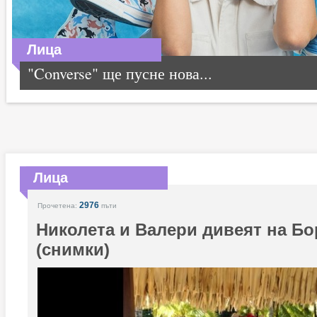
Лица
"Converse" ще пусне нова...
Лица
2976
Прочетена:
пъти
Николета и Валери дивеят на Бо
(снимки)