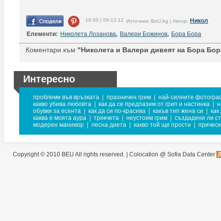
10:50 | 06-12-12
Никол
Източник: BeU.bg | Автор:
Елементи:
Николета Лозанова
,
Валери Божинов
,
Бора Бора
Коментари към
"Николета и Валери дивеят на Бора Бора
Интересно
проблеми във връзката
|
празничен грим
|
най-силните фотогра
какво убива любовта
|
как да се предпазим от грип и настинка
|
н
обувки за есента
|
как да си по-красива
|
какъв тип жена си
|
как
каква е моята аура
|
трикчета
|
неустоим грим
|
създадени ли ст
модерен маникюр
|
лесна диета
|
какво той ще прости
|
прическ
Copyright © 2010 BEU All rights reserved. |
Colocation @ Sofia Data Center