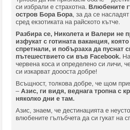
си избрали е страхотна.
Влюбените г
остров Бора Бора
, за да се насладят
сред екзотиката на райското кътче.
Разбира се, Николета и Валери не п
изфукат с готината ваканция, която
спретнали, и побързаха да пуснат 
пътешествието си във Facebook.
На
червена коса и определено си личи, ч
си изкарват доооста добре!
Всъщност, толкова добре, че щом при
–
Азис, ги видя, веднага тропна с кр
няколко дни е там.
Азис, знаем, че дестинацията е неуст
влюбените гълъбчета да си гукат на с