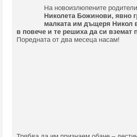
На новоизлюпените родител
Николета Божинови, явно г
малката им дъщеря Никол 
в повече и те решиха да си вземат 
Поредната от два месеца насам!
Трябва да им признаем обаче – дестин