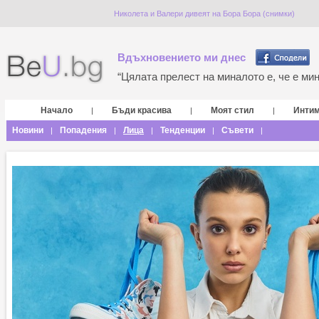
Николета и Валери дивеят на Бора Бора (снимки)
Вдъхновението ми днес
“Цялата прелест на миналото е, че е мина
Начало
Бъди красива
Моят стил
Инти
|
|
|
Новини
Попадения
Лица
Тенденции
Съвети
|
|
|
|
|